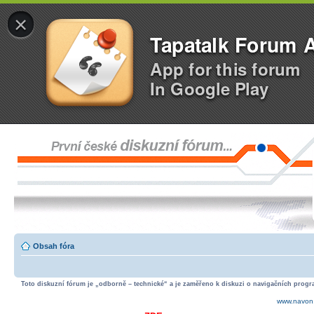
×
Tapatalk Forum 
App for this forum
In Google Play
Obsah fóra
Toto diskuzní fórum je „odborně – technické“ a je zaměřeno k diskuzi o navigačních progra
www.navon.