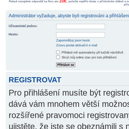
ZDE
Pokud nenajdete odpověď na fóru ani
, položte nejdřív dotaz v příslušném vlákně a 
pří
Administrátor vyžaduje, abyste byli registrováni a přihlášen
Uživatelské jméno:
Heslo:
Zapomněl(a) jsem heslo
Znovu poslat aktivační e-mail
Přihlásit mě automaticky při každé návštěvě
Skrýt můj online stav pro toto přihlášení
REGISTROVAT
Pro přihlášení musíte být registr
dává vám mnohem větší možnosti
rozšířené pravomoci registrovan
ujistěte, že jste se obeznámili s