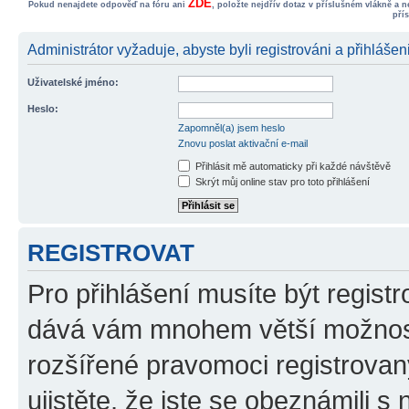
ZDE
Pokud nenajdete odpověď na fóru ani
, položte nejdřív dotaz v příslušném vlákně a 
pří
Administrátor vyžaduje, abyste byli registrováni a přihlášen
Uživatelské jméno:
Heslo:
Zapomněl(a) jsem heslo
Znovu poslat aktivační e-mail
Přihlásit mě automaticky při každé návštěvě
Skrýt můj online stav pro toto přihlášení
REGISTROVAT
Pro přihlášení musíte být registr
dává vám mnohem větší možnosti
rozšířené pravomoci registrovan
ujistěte, že jste se obeznámili s