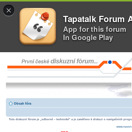
×
Tapatalk Forum 
App for this forum
In Google Play
Obsah fóra
Toto diskuzní fórum je „odborně – technické“ a je zaměřeno k diskuzi o navigačních progra
www.navon.