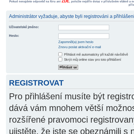
ZDE
Pokud nenajdete odpověď na fóru ani
, položte nejdřív dotaz v příslušném vlákně a 
pří
Administrátor vyžaduje, abyste byli registrováni a přihlášen
Uživatelské jméno:
Heslo:
Zapomněl(a) jsem heslo
Znovu poslat aktivační e-mail
Přihlásit mě automaticky při každé návštěvě
Skrýt můj online stav pro toto přihlášení
REGISTROVAT
Pro přihlášení musíte být registr
dává vám mnohem větší možnosti
rozšířené pravomoci registrovan
ujistěte, že jste se obeznámili s