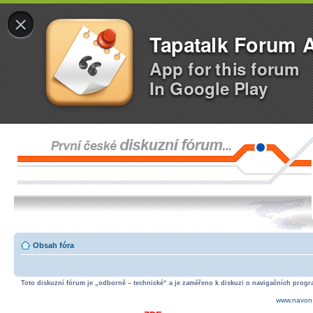
×
Tapatalk Forum 
App for this forum
In Google Play
Obsah fóra
Toto diskuzní fórum je „odborně – technické“ a je zaměřeno k diskuzi o navigačních progra
www.navon.