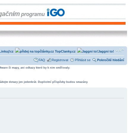
Linkuj!cz
TopClanky.cz
Jaggni to!
FAQ
Registrovat
Přihlásit se
Pokročilé hledání
tware či mapy, ani odkazy které by k nim směřovaly.
ádejte dotazy jen jedenkrát. Duplicitní příspěvky budou smazány.