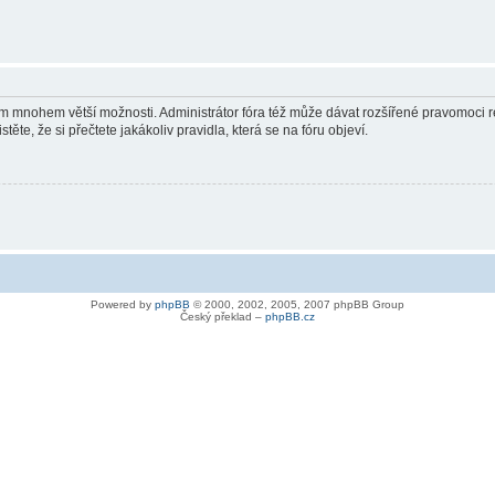
vám mnohem větší možnosti. Administrátor fóra též může dávat rozšířené pravomoci re
ěte, že si přečtete jakákoliv pravidla, která se na fóru objeví.
Powered by
phpBB
© 2000, 2002, 2005, 2007 phpBB Group
Český překlad –
phpBB.cz