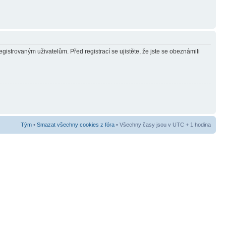
gistrovaným uživatelům. Před registrací se ujistěte, že jste se obeznámili
Tým
•
Smazat všechny cookies z fóra
• Všechny časy jsou v UTC + 1 hodina