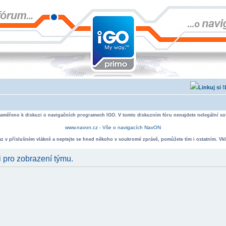
zaměřeno k diskuzi o navigačních programech IGO. V tomto diskuzním fóru nenajdete nelegální sof
www.navon.cz - Vše o navigacích NavON
taz v příslušném vlákně a neptejte se hned někoho v soukromé zprávě, pomůžete tím i ostatním. Vkl
i pro zobrazení týmu.