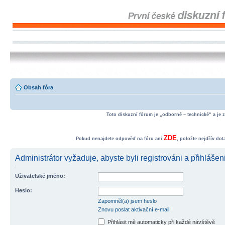
Obsah fóra
Toto diskuzní fórum je „odborně – technické“ a je 
ZDE
Pokud nenajdete odpověď na fóru ani
, položte nejdřív do
Administrátor vyžaduje, abyste byli registrováni a přihlášen
Uživatelské jméno:
Heslo:
Zapomněl(a) jsem heslo
Znovu poslat aktivační e-mail
Přihlásit mě automaticky při každé návštěvě