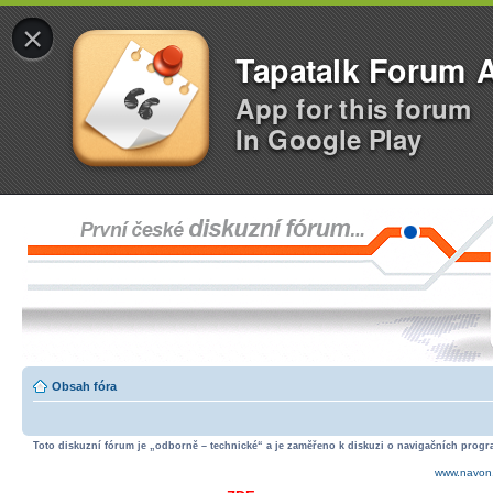
×
Tapatalk Forum 
App for this forum
In Google Play
Obsah fóra
Toto diskuzní fórum je „odborně – technické“ a je zaměřeno k diskuzi o navigačních progra
www.navon.