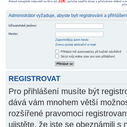
ZDE
Pokud nenajdete odpověď na fóru ani
, položte nejdřív dotaz v příslušném vlákně a 
pří
Administrátor vyžaduje, abyste byli registrováni a přihlášen
Uživatelské jméno:
Heslo:
Zapomněl(a) jsem heslo
Znovu poslat aktivační e-mail
Přihlásit mě automaticky při každé návštěvě
Skrýt můj online stav pro toto přihlášení
REGISTROVAT
Pro přihlášení musíte být registr
dává vám mnohem větší možnosti
rozšířené pravomoci registrovan
ujistěte, že jste se obeznámili s