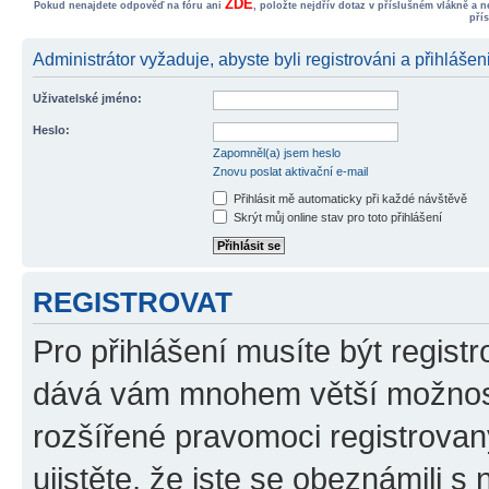
ZDE
Pokud nenajdete odpověď na fóru ani
, položte nejdřív dotaz v příslušném vlákně a 
pří
Administrátor vyžaduje, abyste byli registrováni a přihlášen
Uživatelské jméno:
Heslo:
Zapomněl(a) jsem heslo
Znovu poslat aktivační e-mail
Přihlásit mě automaticky při každé návštěvě
Skrýt můj online stav pro toto přihlášení
REGISTROVAT
Pro přihlášení musíte být registr
dává vám mnohem větší možnosti
rozšířené pravomoci registrovan
ujistěte, že jste se obeznámili s