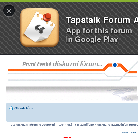
×
Tapatalk Forum 
App for this forum
In Google Play
Obsah fóra
Toto diskuzní fórum je „odborně – technické“ a je zaměřeno k diskuzi o navigačních progra
www.navon.