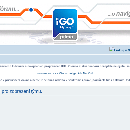
zaměřeno k diskuzi o navigačních programech IGO. V tomto diskuzním fóru nenajdete nelegální sof
www.navon.cz - Vše o navigacích NavON
taz v příslušném vlákně a neptejte se hned někoho v soukromé zprávě, pomůžete tím i ostatním. Vkl
i pro zobrazení týmu.