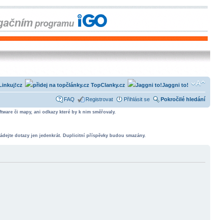
Linkuj!cz
TopClanky.cz
Jaggni to!
FAQ
Registrovat
Přihlásit se
Pokročilé hledání
tware či mapy, ani odkazy které by k nim směřovaly.
ádejte dotazy jen jedenkrát. Duplicitní příspěvky budou smazány.