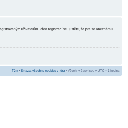
gistrovaným uživatelům. Před registrací se ujistěte, že jste se obeznámili
Tým
•
Smazat všechny cookies z fóra
• Všechny časy jsou v UTC + 1 hodina