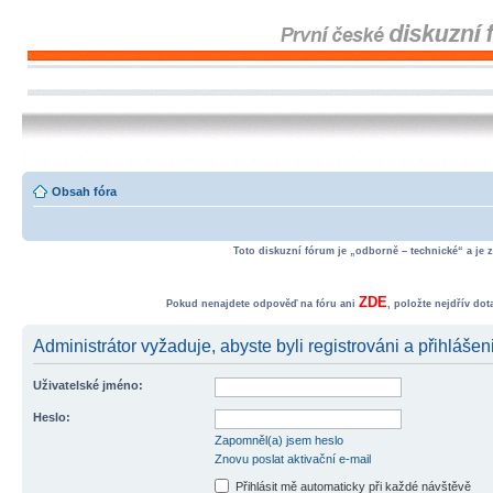
Obsah fóra
Toto diskuzní fórum je „odborně – technické“ a je 
ZDE
Pokud nenajdete odpověď na fóru ani
, položte nejdřív do
Administrátor vyžaduje, abyste byli registrováni a přihlášen
Uživatelské jméno:
Heslo:
Zapomněl(a) jsem heslo
Znovu poslat aktivační e-mail
Přihlásit mě automaticky při každé návštěvě