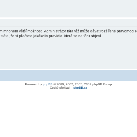
vám mnohem větší možnosti. Administrátor fóra též může dávat rozšířené pravomoci re
ěte, že si přečtete jakákoliv pravidla, která se na fóru objeví.
Powered by
phpBB
© 2000, 2002, 2005, 2007 phpBB Group
Český překlad –
phpBB.cz