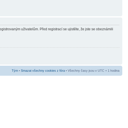
gistrovaným uživatelům. Před registrací se ujistěte, že jste se obeznámili
Tým
•
Smazat všechny cookies z fóra
• Všechny časy jsou v UTC + 1 hodina