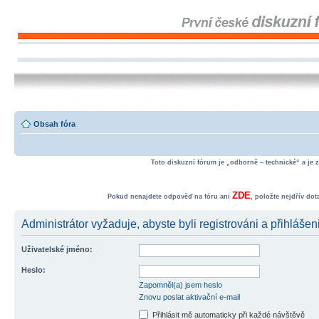
Obsah fóra
Toto diskuzní fórum je „odborně – technické“ a je 
ZDE
Pokud nenajdete odpověď na fóru ani
, položte nejdřív do
Administrátor vyžaduje, abyste byli registrováni a přihlášen
Uživatelské jméno:
Heslo:
Zapomněl(a) jsem heslo
Znovu poslat aktivační e-mail
Přihlásit mě automaticky při každé návštěvě