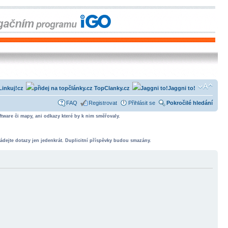
Linkuj!cz
TopClanky.cz
Jaggni to!
FAQ
Registrovat
Přihlásit se
Pokročilé hledání
tware či mapy, ani odkazy které by k nim směřovaly.
ádejte dotazy jen jedenkrát. Duplicitní příspěvky budou smazány.