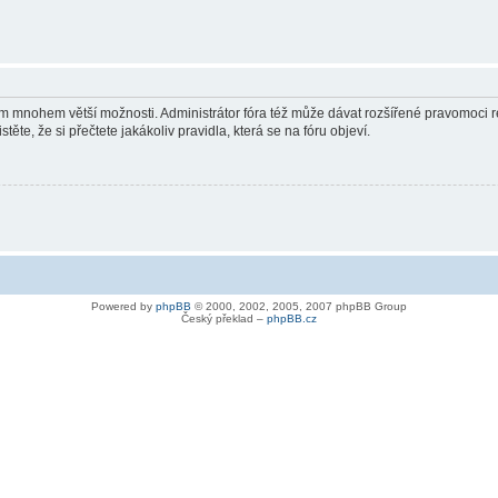
vám mnohem větší možnosti. Administrátor fóra též může dávat rozšířené pravomoci re
ěte, že si přečtete jakákoliv pravidla, která se na fóru objeví.
Powered by
phpBB
© 2000, 2002, 2005, 2007 phpBB Group
Český překlad –
phpBB.cz