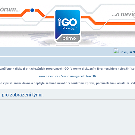
zaměřeno k diskuzi o navigačních programech IGO. V tomto diskuzním fóru nenajdete nelegální sof
www.navon.cz - Vše o navigacích NavON
taz v příslušném vlákně a neptejte se hned někoho v soukromé zprávě, pomůžete tím i ostatním. Vkl
i pro zobrazení týmu.