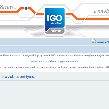
zaměřeno k diskuzi o navigačních programech IGO. V tomto diskuzním fóru nenajdete nelegální sof
www.navon.cz - Vše o navigacích NavON
taz v příslušném vlákně a neptejte se hned někoho v soukromé zprávě, pomůžete tím i ostatním. Vkl
i pro zobrazení týmu.