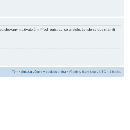
gistrovaným uživatelům. Před registrací se ujistěte, že jste se obeznámili
Tým
•
Smazat všechny cookies z fóra
• Všechny časy jsou v UTC + 1 hodina