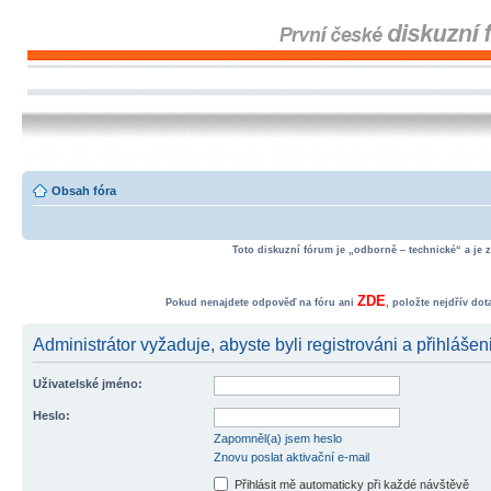
Obsah fóra
Toto diskuzní fórum je „odborně – technické“ a je 
ZDE
Pokud nenajdete odpověď na fóru ani
, položte nejdřív do
Administrátor vyžaduje, abyste byli registrováni a přihlášen
Uživatelské jméno:
Heslo:
Zapomněl(a) jsem heslo
Znovu poslat aktivační e-mail
Přihlásit mě automaticky při každé návštěvě