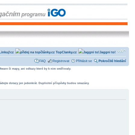
Linkuj!cz
TopClanky.cz
Jaggni to!
FAQ
Registrovat
Přihlásit se
Pokročilé hledání
tware či mapy, ani odkazy které by k nim směřovaly.
ádejte dotazy jen jedenkrát. Duplicitní příspěvky budou smazány.