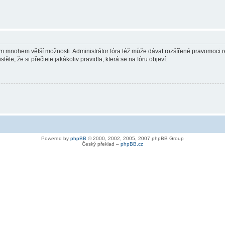
vám mnohem větší možnosti. Administrátor fóra též může dávat rozšířené pravomoci re
ěte, že si přečtete jakákoliv pravidla, která se na fóru objeví.
Powered by
phpBB
© 2000, 2002, 2005, 2007 phpBB Group
Český překlad –
phpBB.cz