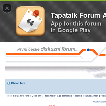
×
Tapatalk Forum 
App for this forum
In Google Play
Obsah fóra
Toto diskuzní fórum je „odborně – technické“ a je zaměřeno k diskuzi o navigačních progra
www.navon.