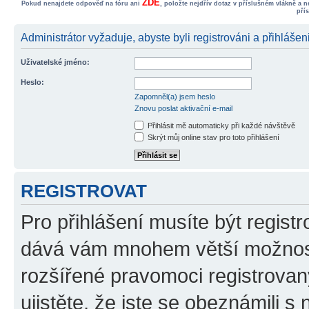
ZDE
Pokud nenajdete odpověď na fóru ani
, položte nejdřív dotaz v příslušném vlákně a 
pří
Administrátor vyžaduje, abyste byli registrováni a přihlášen
Uživatelské jméno:
Heslo:
Zapomněl(a) jsem heslo
Znovu poslat aktivační e-mail
Přihlásit mě automaticky při každé návštěvě
Skrýt můj online stav pro toto přihlášení
REGISTROVAT
Pro přihlášení musíte být registr
dává vám mnohem větší možnosti
rozšířené pravomoci registrovan
ujistěte, že jste se obeznámili s