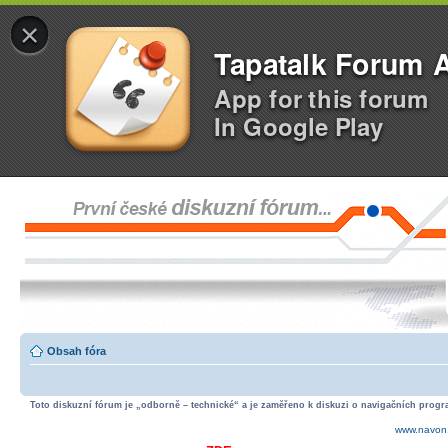
×
Tapatalk Forum 
App for this forum
In Google Play
Obsah fóra
Toto diskuzní fórum je „odborně – technické“ a je zaměřeno k diskuzi o navigačních progra
www.navon.