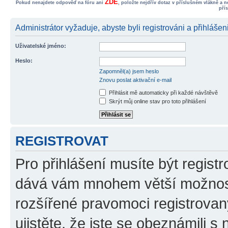
ZDE
Pokud nenajdete odpověď na fóru ani
, položte nejdřív dotaz v příslušném vlákně a 
pří
Administrátor vyžaduje, abyste byli registrováni a přihlášen
Uživatelské jméno:
Heslo:
Zapomněl(a) jsem heslo
Znovu poslat aktivační e-mail
Přihlásit mě automaticky při každé návštěvě
Skrýt můj online stav pro toto přihlášení
REGISTROVAT
Pro přihlášení musíte být registr
dává vám mnohem větší možnosti
rozšířené pravomoci registrovan
ujistěte, že jste se obeznámili s