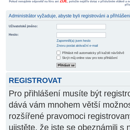
ZDE
Pokud nenajdete odpověď na fóru ani
, položte nejdřív dotaz v příslušném vlákně a 
pří
Administrátor vyžaduje, abyste byli registrováni a přihlášen
Uživatelské jméno:
Heslo:
Zapomněl(a) jsem heslo
Znovu poslat aktivační e-mail
Přihlásit mě automaticky při každé návštěvě
Skrýt můj online stav pro toto přihlášení
REGISTROVAT
Pro přihlášení musíte být registr
dává vám mnohem větší možnosti
rozšířené pravomoci registrovan
ujistěte, že jste se obeznámili s