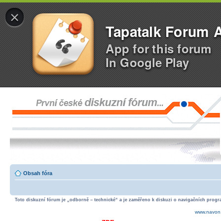
×
Tapatalk Forum 
App for this forum
In Google Play
Obsah fóra
Toto diskuzní fórum je „odborně – technické“ a je zaměřeno k diskuzi o navigačních progra
www.navon.