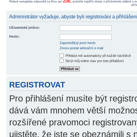
ZDE
Pokud nenajdete odpověď na fóru ani
, položte nejdřív dotaz v příslušném vlákně a 
pří
Administrátor vyžaduje, abyste byli registrováni a přihlášen
Uživatelské jméno:
Heslo:
Zapomněl(a) jsem heslo
Znovu poslat aktivační e-mail
Přihlásit mě automaticky při každé návštěvě
Skrýt můj online stav pro toto přihlášení
REGISTROVAT
Pro přihlášení musíte být registr
dává vám mnohem větší možnosti
rozšířené pravomoci registrovan
ujistěte, že jste se obeznámili s