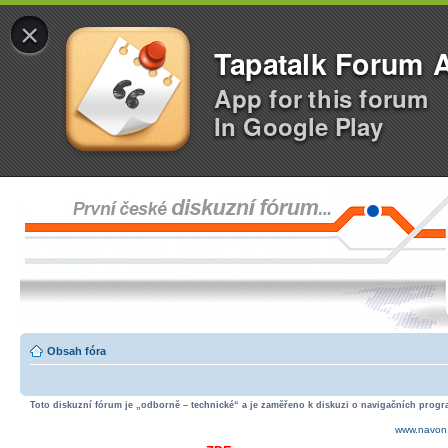
×
Tapatalk Forum 
App for this forum
In Google Play
Obsah fóra
Toto diskuzní fórum je „odborně – technické“ a je zaměřeno k diskuzi o navigačních progra
www.navon.