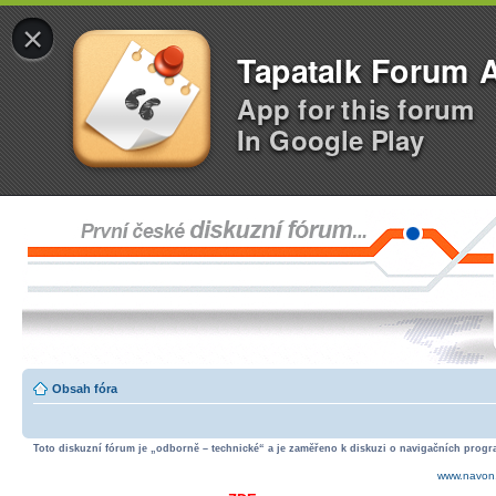
×
Tapatalk Forum 
App for this forum
In Google Play
Obsah fóra
Toto diskuzní fórum je „odborně – technické“ a je zaměřeno k diskuzi o navigačních progra
www.navon.