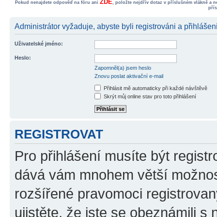
ZDE
Pokud nenajdete odpověď na fóru ani
, položte nejdřív dotaz v příslušném vlákně a 
pří
Administrátor vyžaduje, abyste byli registrováni a přihlášen
Uživatelské jméno:
Heslo:
Zapomněl(a) jsem heslo
Znovu poslat aktivační e-mail
Přihlásit mě automaticky při každé návštěvě
Skrýt můj online stav pro toto přihlášení
REGISTROVAT
Pro přihlášení musíte být registr
dává vám mnohem větší možnosti
rozšířené pravomoci registrovan
ujistěte, že jste se obeznámili s