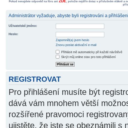
ZDE
Pokud nenajdete odpověď na fóru ani
, položte nejdřív dotaz v příslušném vlákně a 
pří
Administrátor vyžaduje, abyste byli registrováni a přihlášen
Uživatelské jméno:
Heslo:
Zapomněl(a) jsem heslo
Znovu poslat aktivační e-mail
Přihlásit mě automaticky při každé návštěvě
Skrýt můj online stav pro toto přihlášení
REGISTROVAT
Pro přihlášení musíte být registr
dává vám mnohem větší možnosti
rozšířené pravomoci registrovan
ujistěte, že jste se obeznámili s