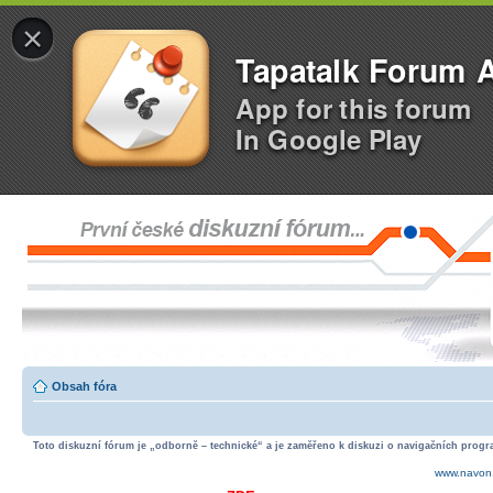
×
Tapatalk Forum 
App for this forum
In Google Play
Obsah fóra
Toto diskuzní fórum je „odborně – technické“ a je zaměřeno k diskuzi o navigačních progra
www.navon.