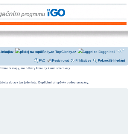
Linkuj!cz
TopClanky.cz
Jaggni to!
FAQ
Registrovat
Přihlásit se
Pokročilé hledání
tware či mapy, ani odkazy které by k nim směřovaly.
ádejte dotazy jen jedenkrát. Duplicitní příspěvky budou smazány.