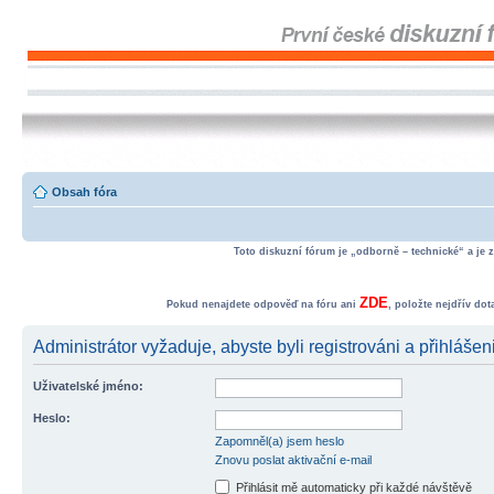
Obsah fóra
Toto diskuzní fórum je „odborně – technické“ a je 
ZDE
Pokud nenajdete odpověď na fóru ani
, položte nejdřív do
Administrátor vyžaduje, abyste byli registrováni a přihlášen
Uživatelské jméno:
Heslo:
Zapomněl(a) jsem heslo
Znovu poslat aktivační e-mail
Přihlásit mě automaticky při každé návštěvě