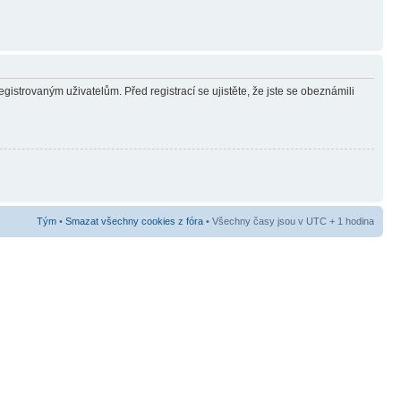
gistrovaným uživatelům. Před registrací se ujistěte, že jste se obeznámili
Tým
•
Smazat všechny cookies z fóra
• Všechny časy jsou v UTC + 1 hodina