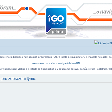
zaměřeno k diskuzi o navigačních programech IGO. V tomto diskuzním fóru nenajdete nelegální sof
www.navon.cz - Vše o navigacích NavON
taz v příslušném vlákně a neptejte se hned někoho v soukromé zprávě, pomůžete tím i ostatním. Vkl
i pro zobrazení týmu.