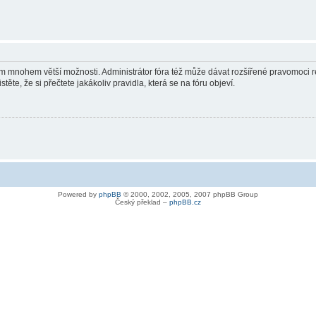
vám mnohem větší možnosti. Administrátor fóra též může dávat rozšířené pravomoci re
ěte, že si přečtete jakákoliv pravidla, která se na fóru objeví.
Powered by
phpBB
© 2000, 2002, 2005, 2007 phpBB Group
Český překlad –
phpBB.cz