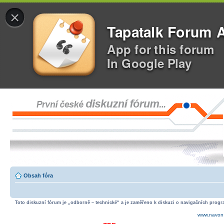
×
Tapatalk Forum 
App for this forum
In Google Play
Obsah fóra
Toto diskuzní fórum je „odborně – technické“ a je zaměřeno k diskuzi o navigačních progra
www.navon.