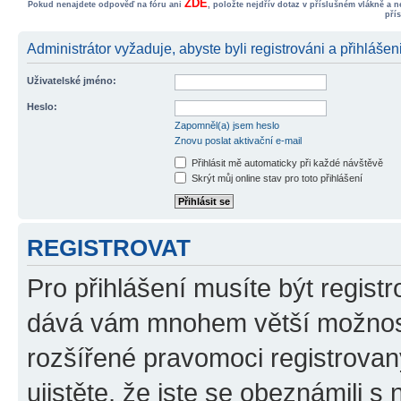
ZDE
Pokud nenajdete odpověď na fóru ani
, položte nejdřív dotaz v příslušném vlákně a 
pří
Administrátor vyžaduje, abyste byli registrováni a přihlášen
Uživatelské jméno:
Heslo:
Zapomněl(a) jsem heslo
Znovu poslat aktivační e-mail
Přihlásit mě automaticky při každé návštěvě
Skrýt můj online stav pro toto přihlášení
REGISTROVAT
Pro přihlášení musíte být registr
dává vám mnohem větší možnosti
rozšířené pravomoci registrovan
ujistěte, že jste se obeznámili s