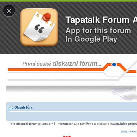
×
Tapatalk Forum 
App for this forum
In Google Play
Obsah fóra
Toto diskuzní fórum je „odborně – technické“ a je zaměřeno k diskuzi o navigačních progra
www.navon.