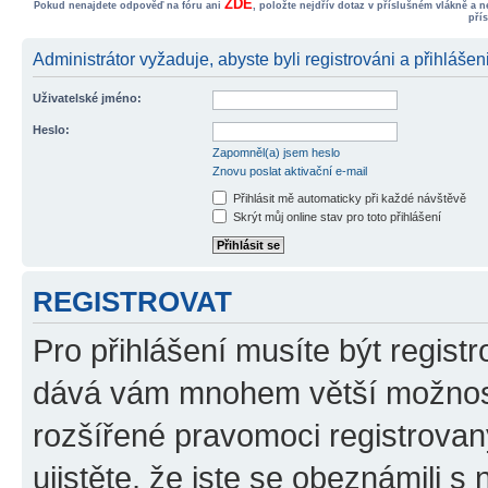
ZDE
Pokud nenajdete odpověď na fóru ani
, položte nejdřív dotaz v příslušném vlákně a 
pří
Administrátor vyžaduje, abyste byli registrováni a přihlášen
Uživatelské jméno:
Heslo:
Zapomněl(a) jsem heslo
Znovu poslat aktivační e-mail
Přihlásit mě automaticky při každé návštěvě
Skrýt můj online stav pro toto přihlášení
REGISTROVAT
Pro přihlášení musíte být registr
dává vám mnohem větší možnosti
rozšířené pravomoci registrovan
ujistěte, že jste se obeznámili s