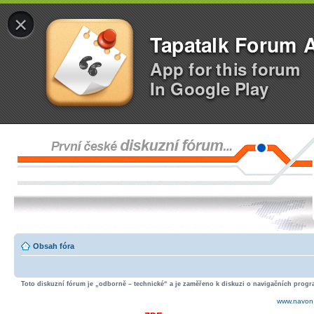
×
Tapatalk Forum 
App for this forum
In Google Play
Obsah fóra
Toto diskuzní fórum je „odborně – technické“ a je zaměřeno k diskuzi o navigačních progra
www.navon.