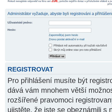
ZDE
Pokud nenajdete odpověď na fóru ani
, položte nejdřív dotaz v příslušném vlákně a 
pří
Administrátor vyžaduje, abyste byli registrováni a přihlášen
Uživatelské jméno:
Heslo:
Zapomněl(a) jsem heslo
Znovu poslat aktivační e-mail
Přihlásit mě automaticky při každé návštěvě
Skrýt můj online stav pro toto přihlášení
REGISTROVAT
Pro přihlášení musíte být registr
dává vám mnohem větší možnosti
rozšířené pravomoci registrovan
ujistěte, že jste se obeznámili s