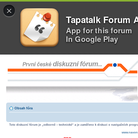
×
Tapatalk Forum 
App for this forum
In Google Play
Obsah fóra
Toto diskuzní fórum je „odborně – technické“ a je zaměřeno k diskuzi o navigačních progra
www.navon.