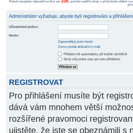
ZDE
Pokud nenajdete odpověď na fóru ani
, položte nejdřív dotaz v příslušném vlákně a 
pří
Administrátor vyžaduje, abyste byli registrováni a přihlášen
Uživatelské jméno:
Heslo:
Zapomněl(a) jsem heslo
Znovu poslat aktivační e-mail
Přihlásit mě automaticky při každé návštěvě
Skrýt můj online stav pro toto přihlášení
REGISTROVAT
Pro přihlášení musíte být registr
dává vám mnohem větší možnosti
rozšířené pravomoci registrovan
ujistěte, že jste se obeznámili s