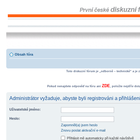
Obsah fóra
Toto diskuzní fórum je „odborně – technické“ a je 
ZDE
Pokud nenajdete odpověď na fóru ani
, položte nejdřív do
Administrátor vyžaduje, abyste byli registrováni a přihlášen
Uživatelské jméno:
Heslo:
Zapomněl(a) jsem heslo
Znovu poslat aktivační e-mail
Přihlásit mě automaticky při každé návštěvě