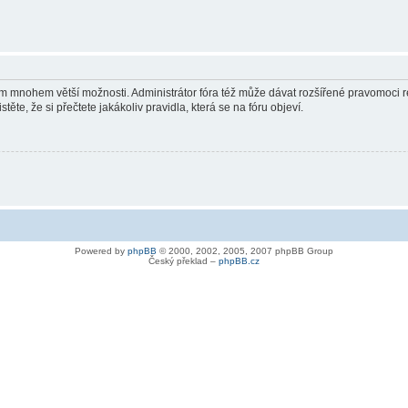
vám mnohem větší možnosti. Administrátor fóra též může dávat rozšířené pravomoci re
ěte, že si přečtete jakákoliv pravidla, která se na fóru objeví.
Powered by
phpBB
© 2000, 2002, 2005, 2007 phpBB Group
Český překlad –
phpBB.cz