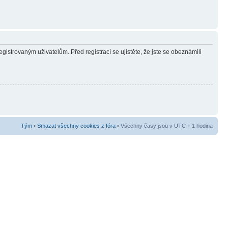
gistrovaným uživatelům. Před registrací se ujistěte, že jste se obeznámili
Tým
•
Smazat všechny cookies z fóra
• Všechny časy jsou v UTC + 1 hodina