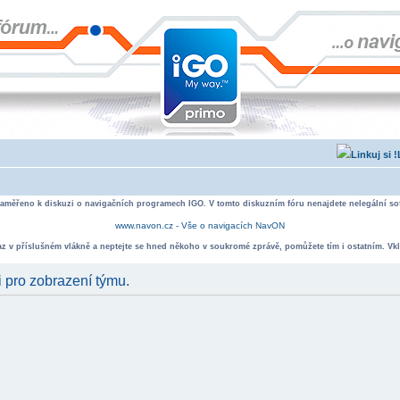
zaměřeno k diskuzi o navigačních programech IGO. V tomto diskuzním fóru nenajdete nelegální sof
www.navon.cz - Vše o navigacích NavON
taz v příslušném vlákně a neptejte se hned někoho v soukromé zprávě, pomůžete tím i ostatním. Vkl
i pro zobrazení týmu.