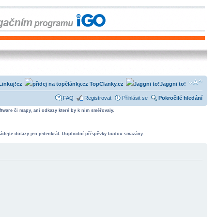
Linkuj!cz
TopClanky.cz
Jaggni to!
FAQ
Registrovat
Přihlásit se
Pokročilé hledání
tware či mapy, ani odkazy které by k nim směřovaly.
ádejte dotazy jen jedenkrát. Duplicitní příspěvky budou smazány.