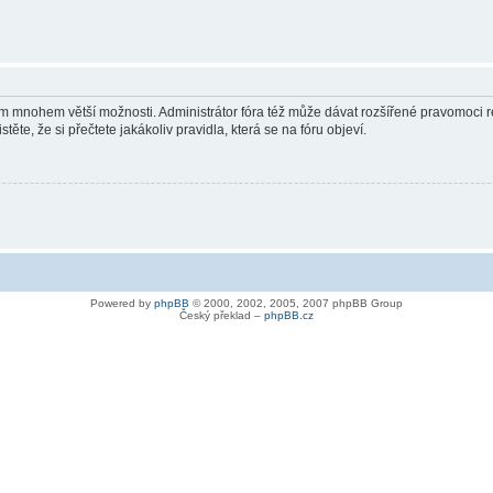
vám mnohem větší možnosti. Administrátor fóra též může dávat rozšířené pravomoci re
ěte, že si přečtete jakákoliv pravidla, která se na fóru objeví.
Powered by
phpBB
© 2000, 2002, 2005, 2007 phpBB Group
Český překlad –
phpBB.cz