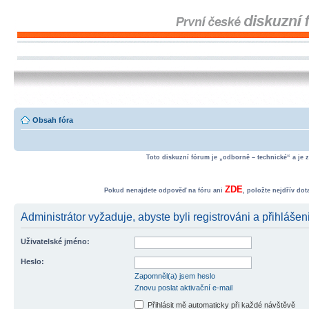
Obsah fóra
Toto diskuzní fórum je „odborně – technické“ a je 
ZDE
Pokud nenajdete odpověď na fóru ani
, položte nejdřív do
Administrátor vyžaduje, abyste byli registrováni a přihlášen
Uživatelské jméno:
Heslo:
Zapomněl(a) jsem heslo
Znovu poslat aktivační e-mail
Přihlásit mě automaticky při každé návštěvě