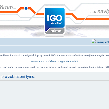
zaměřeno k diskuzi o navigačních programech IGO. V tomto diskuzním fóru nenajdete nelegální sof
www.navon.cz - Vše o navigacích NavON
taz v příslušném vlákně a neptejte se hned někoho v soukromé zprávě, pomůžete tím i ostatním. Vkl
i pro zobrazení týmu.