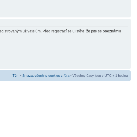
gistrovaným uživatelům. Před registrací se ujistěte, že jste se obeznámili
Tým
•
Smazat všechny cookies z fóra
• Všechny časy jsou v UTC + 1 hodina