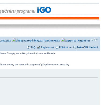
Linkuj!cz
TopClanky.cz
Jaggni to!
FAQ
Registrovat
Přihlásit se
Pokročilé hledání
tware či mapy, ani odkazy které by k nim směřovaly.
ádejte dotazy jen jedenkrát. Duplicitní příspěvky budou smazány.