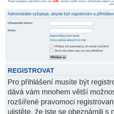
ZDE
Pokud nenajdete odpověď na fóru ani
, položte nejdřív dotaz v příslušném vlákně a 
pří
Administrátor vyžaduje, abyste byli registrováni a přihlášen
Uživatelské jméno:
Heslo:
Zapomněl(a) jsem heslo
Znovu poslat aktivační e-mail
Přihlásit mě automaticky při každé návštěvě
Skrýt můj online stav pro toto přihlášení
REGISTROVAT
Pro přihlášení musíte být registr
dává vám mnohem větší možnosti
rozšířené pravomoci registrovan
ujistěte, že jste se obeznámili s