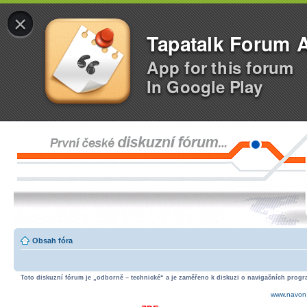
×
Tapatalk Forum 
App for this forum
In Google Play
Obsah fóra
Toto diskuzní fórum je „odborně – technické“ a je zaměřeno k diskuzi o navigačních progra
www.navon.