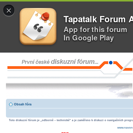
×
Tapatalk Forum 
App for this forum
In Google Play
Obsah fóra
Toto diskuzní fórum je „odborně – technické“ a je zaměřeno k diskuzi o navigačních progra
www.navon.