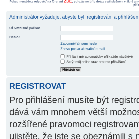
ZDE
Pokud nenajdete odpověď na fóru ani
, položte nejdřív dotaz v příslušném vlákně a 
pří
Administrátor vyžaduje, abyste byli registrováni a přihlášen
Uživatelské jméno:
Heslo:
Zapomněl(a) jsem heslo
Znovu poslat aktivační e-mail
Přihlásit mě automaticky při každé návštěvě
Skrýt můj online stav pro toto přihlášení
REGISTROVAT
Pro přihlášení musíte být registr
dává vám mnohem větší možnosti
rozšířené pravomoci registrovan
ujistěte, že jste se obeznámili s