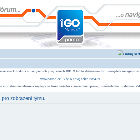
zaměřeno k diskuzi o navigačních programech IGO. V tomto diskuzním fóru nenajdete nelegální sof
www.navon.cz - Vše o navigacích NavON
taz v příslušném vlákně a neptejte se hned někoho v soukromé zprávě, pomůžete tím i ostatním. Vkl
i pro zobrazení týmu.