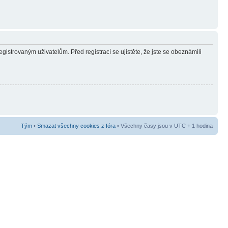
gistrovaným uživatelům. Před registrací se ujistěte, že jste se obeznámili
Tým
•
Smazat všechny cookies z fóra
• Všechny časy jsou v UTC + 1 hodina