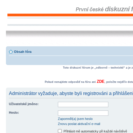
Obsah fóra
Toto diskuzní fórum je „odborně – technické“ a je 
ZDE
Pokud nenajdete odpověď na fóru ani
, položte nejdřív do
Administrátor vyžaduje, abyste byli registrováni a přihlášen
Uživatelské jméno:
Heslo:
Zapomněl(a) jsem heslo
Znovu poslat aktivační e-mail
Přihlásit mě automaticky při každé návštěvě