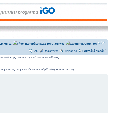
Linkuj!cz
TopClanky.cz
Jaggni to!
FAQ
Registrovat
Přihlásit se
Pokročilé hledání
tware či mapy, ani odkazy které by k nim směřovaly.
ádejte dotazy jen jedenkrát. Duplicitní příspěvky budou smazány.