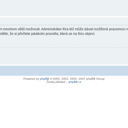
vám mnohem větší možnosti. Administrátor fóra též může dávat rozšířené pravomoci re
ěte, že si přečtete jakákoliv pravidla, která se na fóru objeví.
Powered by
phpBB
© 2000, 2002, 2005, 2007 phpBB Group
Český překlad –
phpBB.cz