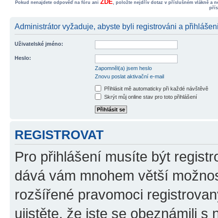
ZDE
Pokud nenajdete odpověď na fóru ani
, položte nejdřív dotaz v příslušném vlákně a 
pří
Administrátor vyžaduje, abyste byli registrováni a přihlášen
Uživatelské jméno:
Heslo:
Zapomněl(a) jsem heslo
Znovu poslat aktivační e-mail
Přihlásit mě automaticky při každé návštěvě
Skrýt můj online stav pro toto přihlášení
REGISTROVAT
Pro přihlášení musíte být registr
dává vám mnohem větší možnosti
rozšířené pravomoci registrovan
ujistěte, že jste se obeznámili s