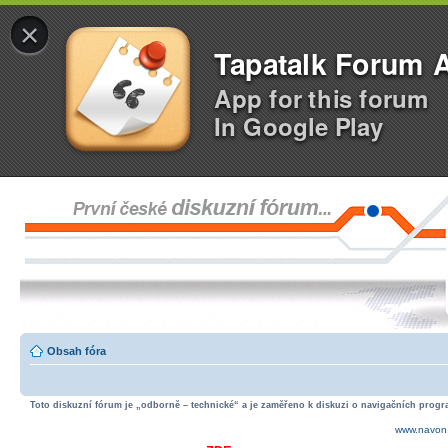
×
Tapatalk Forum 
App for this forum
In Google Play
Obsah fóra
Toto diskuzní fórum je „odborně – technické“ a je zaměřeno k diskuzi o navigačních progra
www.navon.