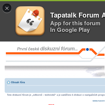
×
Tapatalk Forum 
App for this forum
In Google Play
Obsah fóra
Toto diskuzní fórum je „odborně – technické“ a je zaměřeno k diskuzi o navigačních progra
www.navon.