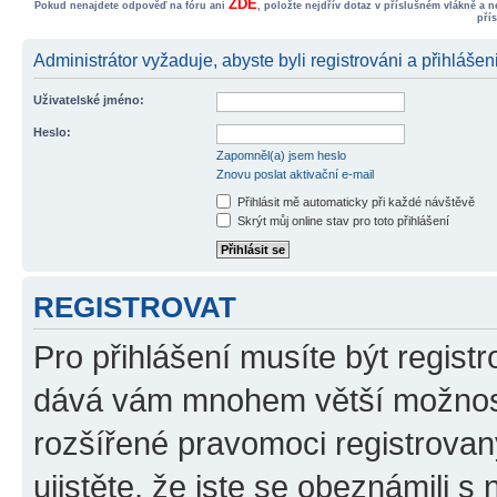
ZDE
Pokud nenajdete odpověď na fóru ani
, položte nejdřív dotaz v příslušném vlákně a 
pří
Administrátor vyžaduje, abyste byli registrováni a přihlášen
Uživatelské jméno:
Heslo:
Zapomněl(a) jsem heslo
Znovu poslat aktivační e-mail
Přihlásit mě automaticky při každé návštěvě
Skrýt můj online stav pro toto přihlášení
REGISTROVAT
Pro přihlášení musíte být registr
dává vám mnohem větší možnosti
rozšířené pravomoci registrovan
ujistěte, že jste se obeznámili s