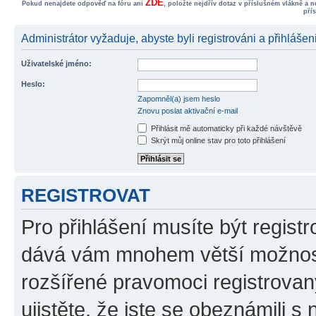
ZDE
Pokud nenajdete odpověď na fóru ani
, položte nejdřív dotaz v příslušném vlákně a 
pří
Administrátor vyžaduje, abyste byli registrováni a přihlášen
Uživatelské jméno:
Heslo:
Zapomněl(a) jsem heslo
Znovu poslat aktivační e-mail
Přihlásit mě automaticky při každé návštěvě
Skrýt můj online stav pro toto přihlášení
REGISTROVAT
Pro přihlášení musíte být registr
dává vám mnohem větší možnosti
rozšířené pravomoci registrovan
ujistěte, že jste se obeznámili s