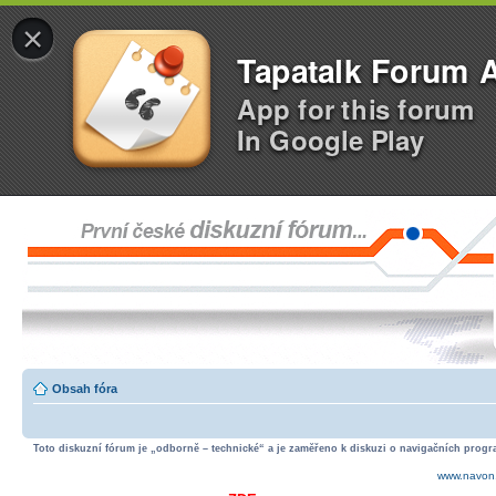
×
Tapatalk Forum 
App for this forum
In Google Play
Obsah fóra
Toto diskuzní fórum je „odborně – technické“ a je zaměřeno k diskuzi o navigačních progra
www.navon.