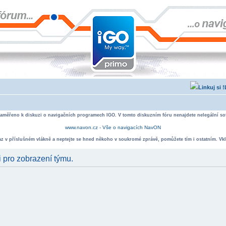
zaměřeno k diskuzi o navigačních programech IGO. V tomto diskuzním fóru nenajdete nelegální sof
www.navon.cz - Vše o navigacích NavON
taz v příslušném vlákně a neptejte se hned někoho v soukromé zprávě, pomůžete tím i ostatním. Vkl
i pro zobrazení týmu.