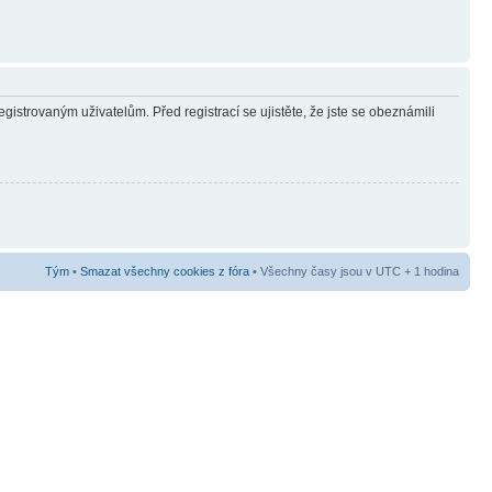
gistrovaným uživatelům. Před registrací se ujistěte, že jste se obeznámili
Tým
•
Smazat všechny cookies z fóra
• Všechny časy jsou v UTC + 1 hodina