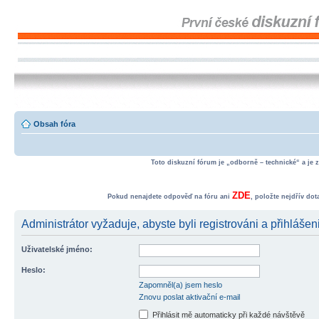
Obsah fóra
Toto diskuzní fórum je „odborně – technické“ a je 
ZDE
Pokud nenajdete odpověď na fóru ani
, položte nejdřív do
Administrátor vyžaduje, abyste byli registrováni a přihlášen
Uživatelské jméno:
Heslo:
Zapomněl(a) jsem heslo
Znovu poslat aktivační e-mail
Přihlásit mě automaticky při každé návštěvě