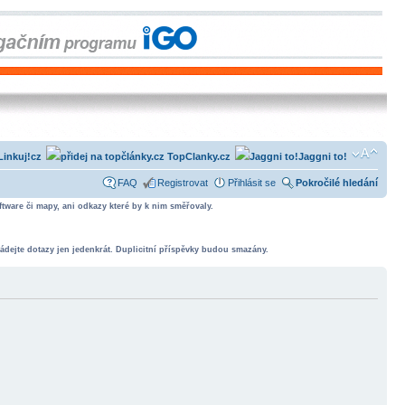
Linkuj!cz
TopClanky.cz
Jaggni to!
FAQ
Registrovat
Přihlásit se
Pokročilé hledání
tware či mapy, ani odkazy které by k nim směřovaly.
ádejte dotazy jen jedenkrát. Duplicitní příspěvky budou smazány.