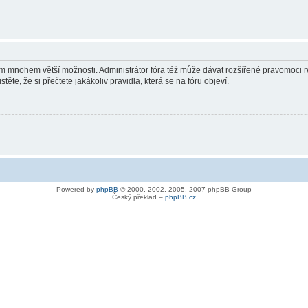
vám mnohem větší možnosti. Administrátor fóra též může dávat rozšířené pravomoci re
ěte, že si přečtete jakákoliv pravidla, která se na fóru objeví.
Powered by
phpBB
© 2000, 2002, 2005, 2007 phpBB Group
Český překlad –
phpBB.cz