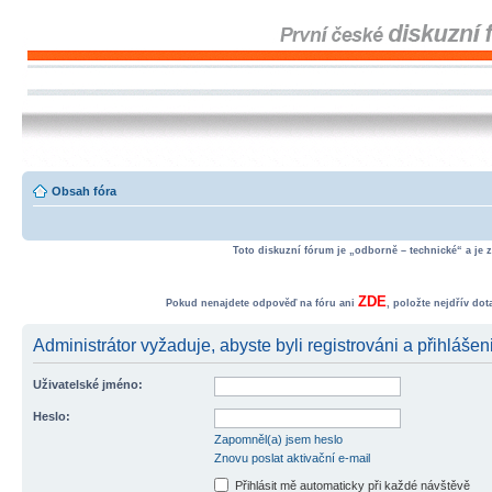
Obsah fóra
Toto diskuzní fórum je „odborně – technické“ a je 
ZDE
Pokud nenajdete odpověď na fóru ani
, položte nejdřív do
Administrátor vyžaduje, abyste byli registrováni a přihlášen
Uživatelské jméno:
Heslo:
Zapomněl(a) jsem heslo
Znovu poslat aktivační e-mail
Přihlásit mě automaticky při každé návštěvě