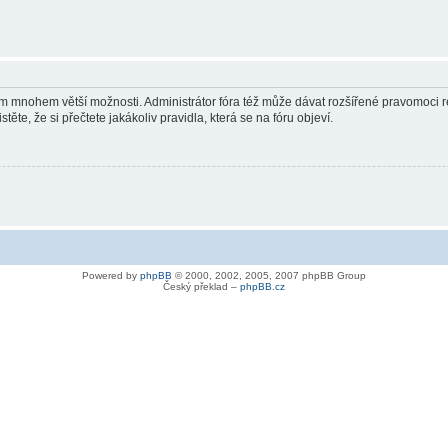
vám mnohem větší možnosti. Administrátor fóra též může dávat rozšířené pravomoci re
ěte, že si přečtete jakákoliv pravidla, která se na fóru objeví.
Powered by
phpBB
© 2000, 2002, 2005, 2007 phpBB Group
Český překlad –
phpBB.cz