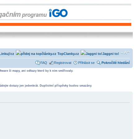
Linkuj!cz
TopClanky.cz
Jaggni to!
FAQ
Registrovat
Přihlásit se
Pokročilé hledání
tware či mapy, ani odkazy které by k nim směřovaly.
ádejte dotazy jen jedenkrát. Duplicitní příspěvky budou smazány.