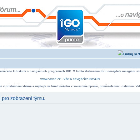
zaměřeno k diskuzi o navigačních programech IGO. V tomto diskuzním fóru nenajdete nelegální sof
www.navon.cz - Vše o navigacích NavON
taz v příslušném vlákně a neptejte se hned někoho v soukromé zprávě, pomůžete tím i ostatním. Vkl
i pro zobrazení týmu.