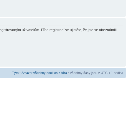
gistrovaným uživatelům. Před registrací se ujistěte, že jste se obeznámili
Tým
•
Smazat všechny cookies z fóra
• Všechny časy jsou v UTC + 1 hodina