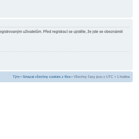
gistrovaným uživatelům. Před registrací se ujistěte, že jste se obeznámili
Tým
•
Smazat všechny cookies z fóra
• Všechny časy jsou v UTC + 1 hodina