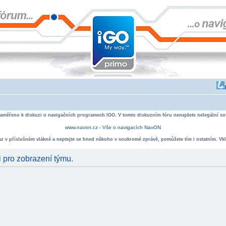
zaměřeno k diskuzi o navigačních programech IGO. V tomto diskuzním fóru nenajdete nelegální sof
www.navon.cz - Vše o navigacích NavON
taz v příslušném vlákně a neptejte se hned někoho v soukromé zprávě, pomůžete tím i ostatním. Vkl
i pro zobrazení týmu.