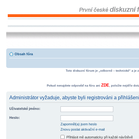
Obsah fóra
Toto diskuzní fórum je „odborně – technické“ a je 
ZDE
Pokud nenajdete odpověď na fóru ani
, položte nejdřív do
Administrátor vyžaduje, abyste byli registrováni a přihlášen
Uživatelské jméno:
Heslo:
Zapomněl(a) jsem heslo
Znovu poslat aktivační e-mail
Přihlásit mě automaticky při každé návštěvě