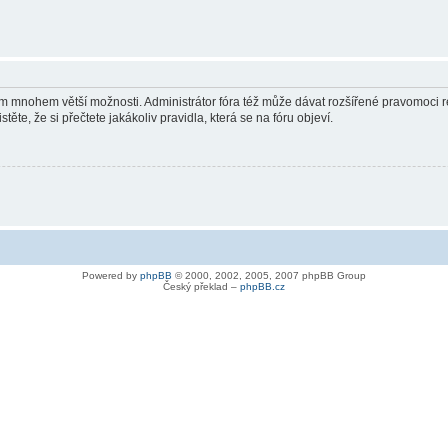
vám mnohem větší možnosti. Administrátor fóra též může dávat rozšířené pravomoci re
ěte, že si přečtete jakákoliv pravidla, která se na fóru objeví.
Powered by
phpBB
© 2000, 2002, 2005, 2007 phpBB Group
Český překlad –
phpBB.cz