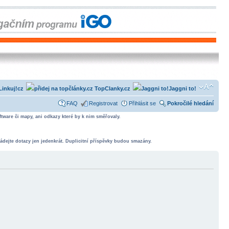
Linkuj!cz
TopClanky.cz
Jaggni to!
FAQ
Registrovat
Přihlásit se
Pokročilé hledání
tware či mapy, ani odkazy které by k nim směřovaly.
ádejte dotazy jen jedenkrát. Duplicitní příspěvky budou smazány.