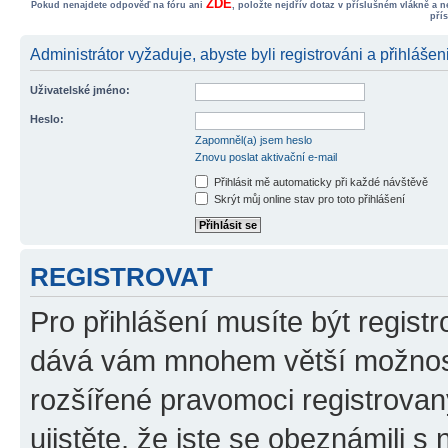
ZDE
Pokud nenajdete odpověď na fóru ani
, položte nejdřív dotaz v příslušném vlákně a 
pří
Administrátor vyžaduje, abyste byli registrováni a přihlášen
Uživatelské jméno:
Heslo:
Zapomněl(a) jsem heslo
Znovu poslat aktivační e-mail
Přihlásit mě automaticky při každé návštěvě
Skrýt můj online stav pro toto přihlášení
REGISTROVAT
Pro přihlášení musíte být registr
dává vám mnohem větší možnosti
rozšířené pravomoci registrovan
ujistěte, že jste se obeznámili s