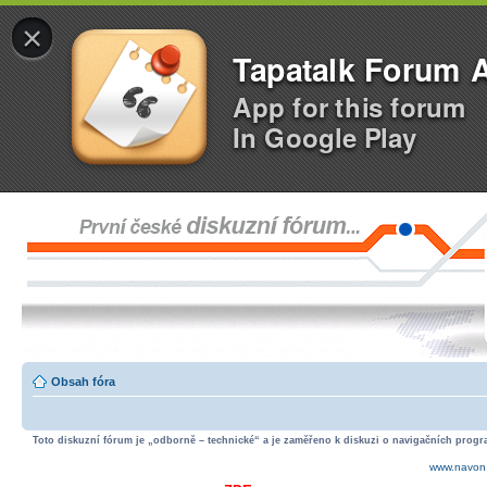
×
Tapatalk Forum 
App for this forum
In Google Play
Obsah fóra
Toto diskuzní fórum je „odborně – technické“ a je zaměřeno k diskuzi o navigačních progra
www.navon.