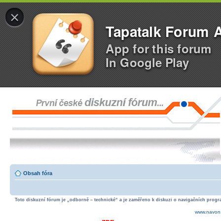
×
Tapatalk Forum 
App for this forum
In Google Play
Obsah fóra
Toto diskuzní fórum je „odborně – technické“ a je zaměřeno k diskuzi o navigačních progra
www.navon.