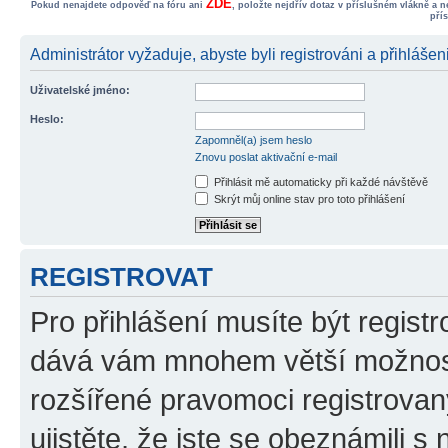
ZDE
Pokud nenajdete odpověď na fóru ani
, položte nejdřív dotaz v příslušném vlákně a 
pří
Administrátor vyžaduje, abyste byli registrováni a přihlášen
Uživatelské jméno:
Heslo:
Zapomněl(a) jsem heslo
Znovu poslat aktivační e-mail
Přihlásit mě automaticky při každé návštěvě
Skrýt můj online stav pro toto přihlášení
REGISTROVAT
Pro přihlášení musíte být registr
dává vám mnohem větší možnosti
rozšířené pravomoci registrovan
ujistěte, že jste se obeznámili s