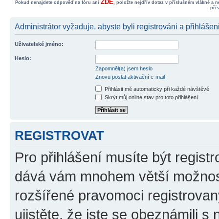
ZDE
Pokud nenajdete odpověď na fóru ani
, položte nejdřív dotaz v příslušném vlákně a 
pří
Administrátor vyžaduje, abyste byli registrováni a přihlášen
Uživatelské jméno:
Heslo:
Zapomněl(a) jsem heslo
Znovu poslat aktivační e-mail
Přihlásit mě automaticky při každé návštěvě
Skrýt můj online stav pro toto přihlášení
REGISTROVAT
Pro přihlášení musíte být registr
dává vám mnohem větší možnosti
rozšířené pravomoci registrovan
ujistěte, že jste se obeznámili s