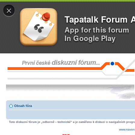
×
Tapatalk Forum 
App for this forum
In Google Play
Obsah fóra
Toto diskuzní fórum je „odborně – technické“ a je zaměřeno k diskuzi o navigačních progra
www.navon.