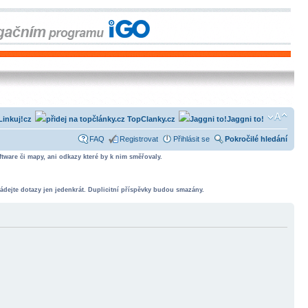
Linkuj!cz
TopClanky.cz
Jaggni to!
FAQ
Registrovat
Přihlásit se
Pokročilé hledání
tware či mapy, ani odkazy které by k nim směřovaly.
ádejte dotazy jen jedenkrát. Duplicitní příspěvky budou smazány.