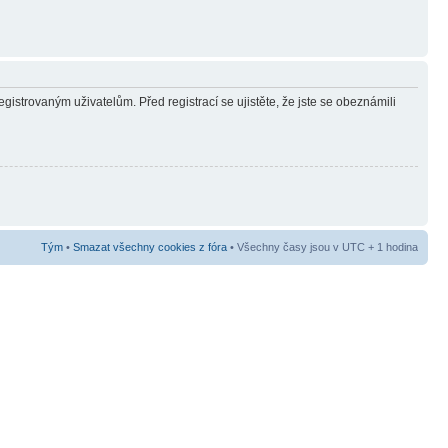
gistrovaným uživatelům. Před registrací se ujistěte, že jste se obeznámili
Tým
•
Smazat všechny cookies z fóra
• Všechny časy jsou v UTC + 1 hodina