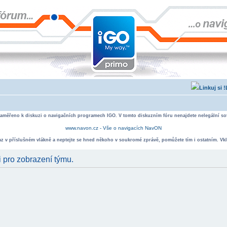
zaměřeno k diskuzi o navigačních programech IGO. V tomto diskuzním fóru nenajdete nelegální sof
www.navon.cz - Vše o navigacích NavON
taz v příslušném vlákně a neptejte se hned někoho v soukromé zprávě, pomůžete tím i ostatním. Vkl
i pro zobrazení týmu.