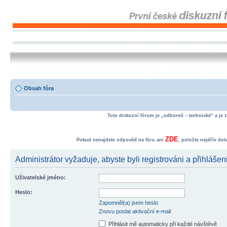
Obsah fóra
Toto diskuzní fórum je „odborně – technické“ a je 
ZDE
Pokud nenajdete odpověď na fóru ani
, položte nejdřív do
Administrátor vyžaduje, abyste byli registrováni a přihlášen
Uživatelské jméno:
Heslo:
Zapomněl(a) jsem heslo
Znovu poslat aktivační e-mail
Přihlásit mě automaticky při každé návštěvě