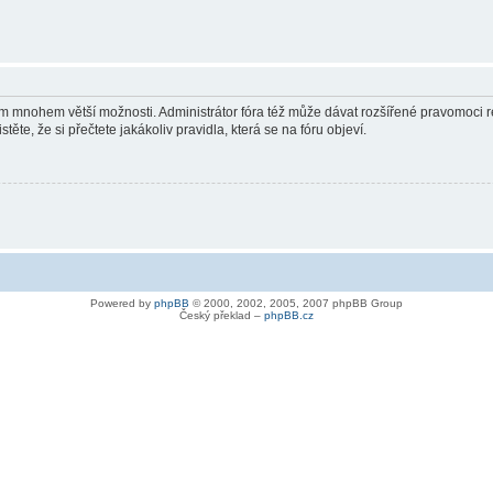
vám mnohem větší možnosti. Administrátor fóra též může dávat rozšířené pravomoci re
ěte, že si přečtete jakákoliv pravidla, která se na fóru objeví.
Powered by
phpBB
© 2000, 2002, 2005, 2007 phpBB Group
Český překlad –
phpBB.cz