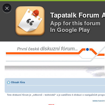
×
Tapatalk Forum 
App for this forum
In Google Play
Obsah fóra
Toto diskuzní fórum je „odborně – technické“ a je zaměřeno k diskuzi o navigačních progra
www.navon.