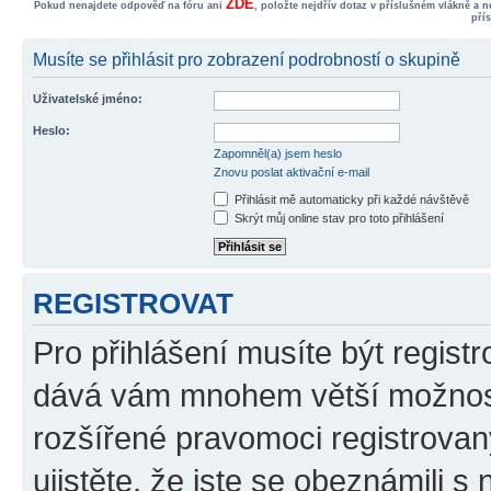
ZDE
Pokud nenajdete odpověď na fóru ani
, položte nejdřív dotaz v příslušném vlákně a 
pří
Musíte se přihlásit pro zobrazení podrobností o skupině
Uživatelské jméno:
Heslo:
Zapomněl(a) jsem heslo
Znovu poslat aktivační e-mail
Přihlásit mě automaticky při každé návštěvě
Skrýt můj online stav pro toto přihlášení
REGISTROVAT
Pro přihlášení musíte být registr
dává vám mnohem větší možnosti
rozšířené pravomoci registrovan
ujistěte, že jste se obeznámili s