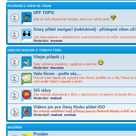
POVÍDÁNÍ O VŠEM SE VŠEMI
OFF TOPIC
Zde se řeší především témata, která se neřeší jinde
Srazy přátel navigací (neklubové) - přístupné všem už
Zde diskutujeme o neklubových srazech,kterých se může zúčastnit ka
Moderátor:
xroman
OBECNÁ DISKUZE K TOMUTO FÓRU
Vítejte přátelé ;-)
Tady většinou popíjíme, zapíjíme a slavíme
Moderátor:
deusexx
Vaše fórum - podle vás....
Pokud máte nápad jak vylepšit toto fórum, podělte se o něj. Pokud to 
vést podle Vašich nápadů a přání.
Síň slávy
Zde můžete diskutovat o těch z nás,kterých si nejvíce na tomto fóru 
Moderátor:
mahud
Vlákno jen pro členy Klubu přátel IGO
Do tohoto oddělení mají přístup pouze členové Klubu a řeší se zd
Moderátoři:
mahud
,
xroman
BAZÁREK
Prodám