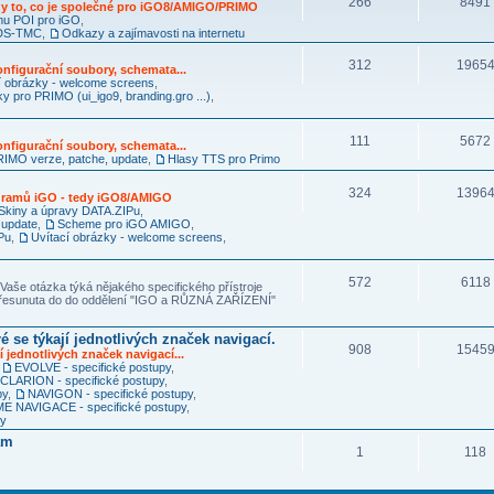
266
8491
y to, co je společné pro iGO8/AMIGO/PRIMO
mu POI pro iGO
,
RDS-TMC
,
Odkazy a zajímavosti na internetu
312
1965
nfigurační soubory, schemata...
í obrázky - welcome screens
,
ky pro PRIMO (ui_igo9, branding.gro ...)
,
111
5672
nfigurační soubory, schemata...
IMO verze, patche, update
,
Hlasy TTS pro Primo
324
1396
ogramů iGO - tedy iGO8/AMIGO
Skiny a úpravy DATA.ZIPu
,
 update
,
Scheme pro iGO AMIGO
,
Pu
,
Uvítací obrázky - welcome screens
,
572
6118
Vaše otázka týká nějakého specifického přístroje
 přesunuta do do oddělení "IGO a RŮZNÁ ZAŘÍZENÍ"
é se týkají jednotlivých značek navigací.
908
1545
í jednotlivých značek navigací...
,
EVOLVE - specifické postupy
,
CLARION - specifické postupy
,
py
,
NAVIGON - specifické postupy
,
 NAVIGACE - specifické postupy
,
py
am
1
118