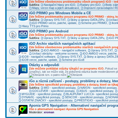
Zde řešíme všeobecnou problematiku všech programů iGO - ted
Subfóra:
Navigační hlasy pro iGO
,
Radary pro iGO
,
Body záj
Mapy, verze map a jejich aktualizace
,
Dopravní zpravodajství 
iGO PRIMO pro Windows Mobile a CE
Zde řešíme problematiku pouze programu iGO PRIMO - skiny, ko
Subfóra:
Úpravy SYS.TXT
,
Skiny a úpravy DATA.ZIPu
,
Uvítac
iGO PRIMO verze, patche, update
,
Scheme pro PRIMO
,
Ikon
Hlasy TTS pro Primo
iGO PRIMO pro Android
Zde řešíme problematiku pouze programu iGO PRIMO - skiny, ko
Subfóra:
Úpravy SYS.TXT
,
Skiny a úpravy DATA.ZIPu
,
iGO PR
iGO Archiv starších navigačních aplikací
Zde řešíme všeobecnou problematiku starších navigačních pr
Subfóra:
iGO AMIGO - navigační software
,
Úpravy SYS.TXT
,
Uvítací obrázky - welcome screens
,
iGO AMIGO verze, patche,
iGO8 - navigační software
,
Úpravy SYS.TXT
,
Skiny a úpravy DATA.ZI
iGO8 verze, patche, update
,
Scheme pro iGo8
Otázky a odpovědi
Zde můžete pokládat otázky týkající se programu iGO.
Pokud se 
(značky), tak se může stát, že položená otázka bude moderátorem
tzn. o patro níže
iGo a různá zařízení - postupy, problémy a dotazy, kter
Zde řešíme specifické postupy, problémy a dotazy, které se týkaj
Subfóra:
MIO - specifické postupy
,
NAVON - specifické postupy
GOCLEVER - specifické postupy
,
ASUS - specifické postupy
,
MYGUIDE - specifické postupy
,
BLAUPUNKT LUCCA - specifické postu
DYNAVIX - specifické postupy
,
SENCOR - specifické postupy
,
NONAME
OSTATNÍ ZNAČKY - specifické postupy
,
PRESTIGIO - specifické postu
Aponia GPS Navigation - Alternativní navigační progr
Vše o alternativní navigaci Aponia GPS Navigation
Moderátor:
xroman