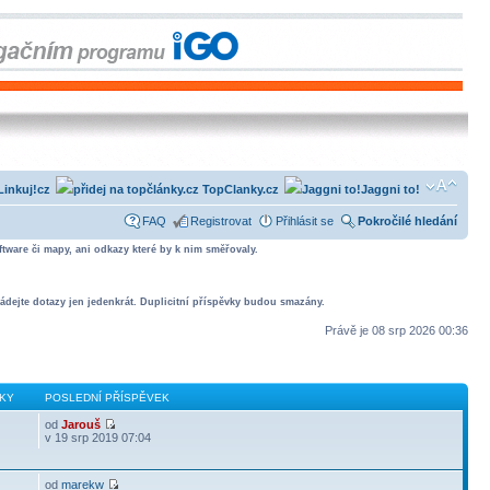
Linkuj!cz
TopClanky.cz
Jaggni to!
FAQ
Registrovat
Přihlásit se
Pokročilé hledání
tware či mapy, ani odkazy které by k nim směřovaly.
ádejte dotazy jen jedenkrát. Duplicitní příspěvky budou smazány.
Právě je 08 srp 2026 00:36
KY
POSLEDNÍ PŘÍSPĚVEK
od
Jarouš
v 19 srp 2019 07:04
od
marekw