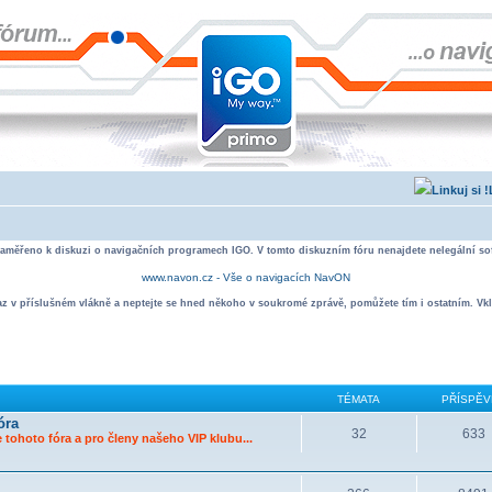
zaměřeno k diskuzi o navigačních programech IGO. V tomto diskuzním fóru nenajdete nelegální sof
www.navon.cz - Vše o navigacích NavON
taz v příslušném vlákně a neptejte se hned někoho v soukromé zprávě, pomůžete tím i ostatním. Vkl
TÉMATA
PŘÍSPĚV
óra
32
633
 tohoto fóra a pro členy našeho VIP klubu...