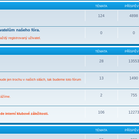
TÉMATA
PŘÍSPĚV
124
4898
ivatelům našeho fóra.
0
0
ždý registrovaný uživatel.
TÉMATA
PŘÍSPĚV
28
1355
13
1490
bude jen trochu v našich silách, tak budeme toto fórum
2
755
vážíme.
106
1227
e interní klubové záležitosti.
TÉMATA
PŘÍSPĚV