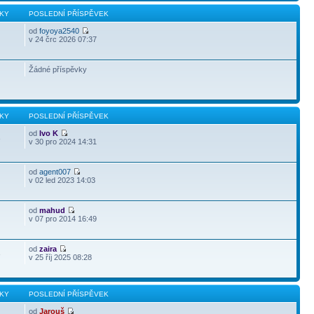
KY
POSLEDNÍ PŘÍSPĚVEK
od
foyoya2540
v 24 črc 2026 07:37
Žádné příspěvky
KY
POSLEDNÍ PŘÍSPĚVEK
od
Ivo K
3
v 30 pro 2024 14:31
od
agent007
v 02 led 2023 14:03
od
mahud
v 07 pro 2014 16:49
od
zaira
3
v 25 říj 2025 08:28
KY
POSLEDNÍ PŘÍSPĚVEK
od
Jarouš