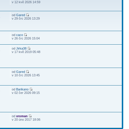
v 12 kvě 2026 14:59
od
Gared
4
v 29 črc 2026 13:29
od
caco
v 26 črc 2026 15:04
od
Jirka38
4
v 17 kvě 2019 05:48
od
Gared
v 10 črc 2026 13:45
od
Barikano
9
v 02 čer 2026 09:15
od
xroman
v 20 úno 2017 18:06