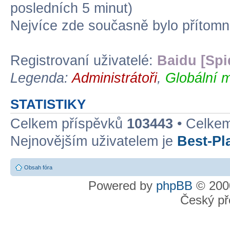
posledních 5 minut)
Nejvíce zde současně bylo přítom
Registrovaní uživatelé:
Baidu [Spi
Legenda:
Administrátoři
,
Globální m
STATISTIKY
Celkem příspěvků
103443
• Celke
Nejnovějším uživatelem je
Best-Pl
Obsah fóra
Powered by
phpBB
© 2000
Český př