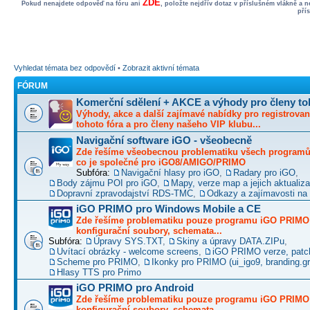
ZDE
Pokud nenajdete odpověď na fóru ani
, položte nejdřív dotaz v příslušném vlákně a 
pří
Vyhledat témata bez odpovědí
•
Zobrazit aktivní témata
FÓRUM
Komerční sdělení + AKCE a výhody pro členy to
Výhody, akce a další zajímavé nabídky pro registrovan
tohoto fóra a pro členy našeho VIP klubu...
Navigační software iGO - všeobecně
Zde řešíme všeobecnou problematiku všech programů 
co je společné pro iGO8/AMIGO/PRIMO
Subfóra:
Navigační hlasy pro iGO
,
Radary pro iGO
,
Body zájmu POI pro iGO
,
Mapy, verze map a jejich aktualiz
Dopravní zpravodajství RDS-TMC
,
Odkazy a zajímavosti na 
iGO PRIMO pro Windows Mobile a CE
Zde řešíme problematiku pouze programu iGO PRIMO -
konfigurační soubory, schemata...
Subfóra:
Úpravy SYS.TXT
,
Skiny a úpravy DATA.ZIPu
,
Uvítací obrázky - welcome screens
,
iGO PRIMO verze, patc
Scheme pro PRIMO
,
Ikonky pro PRIMO (ui_igo9, branding.gro
Hlasy TTS pro Primo
iGO PRIMO pro Android
Zde řešíme problematiku pouze programu iGO PRIMO -
konfigurační soubory, schemata...