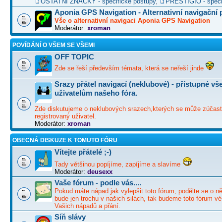
OSTATNÍ ZNAČKY - specifické postupy
,
PRESTIGIO - speci
Aponia GPS Navigation - Alternativní navigační
Vše o alternativní navigaci Aponia GPS Navigation
Moderátor:
xroman
POVÍDÁNÍ O VŠEM SE VŠEMI
OFF TOPIC
Zde se řeší především témata, která se neřeší jinde
Srazy přátel navigací (neklubové) - přístupné v
uživatelům našeho fóra.
Zde diskutujeme o neklubových srazech,kterých se může zúčast
registrovaný uživatel.
Moderátor:
xroman
OBECNÁ DISKUZE K TOMUTO FÓRU
Vítejte přátelé ;-)
Tady většinou popíjíme, zapíjíme a slavíme
Moderátor:
deusexx
Vaše fórum - podle vás....
Pokud máte nápad jak vylepšit toto fórum, podělte se o ně
bude jen trochu v našich silách, tak budeme toto fórum vé
Vašich nápadů a přání.
Síň slávy