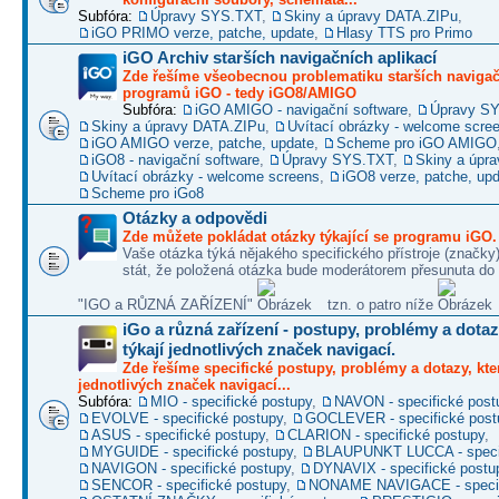
Subfóra:
Úpravy SYS.TXT
,
Skiny a úpravy DATA.ZIPu
,
iGO PRIMO verze, patche, update
,
Hlasy TTS pro Primo
iGO Archiv starších navigačních aplikací
Zde řešíme všeobecnou problematiku starších naviga
programů iGO - tedy iGO8/AMIGO
Subfóra:
iGO AMIGO - navigační software
,
Úpravy S
Skiny a úpravy DATA.ZIPu
,
Uvítací obrázky - welcome scre
iGO AMIGO verze, patche, update
,
Scheme pro iGO AMIGO
iGO8 - navigační software
,
Úpravy SYS.TXT
,
Skiny a úpr
Uvítací obrázky - welcome screens
,
iGO8 verze, patche, up
Scheme pro iGo8
Otázky a odpovědi
Zde můžete pokládat otázky týkající se programu iGO.
Vaše otázka týká nějakého specifického přístroje (značky
stát, že položená otázka bude moderátorem přesunuta do 
"IGO a RŮZNÁ ZAŘÍZENÍ"
tzn. o patro níže
iGo a různá zařízení - postupy, problémy a dotaz
týkají jednotlivých značek navigací.
Zde řešíme specifické postupy, problémy a dotazy, kter
jednotlivých značek navigací...
Subfóra:
MIO - specifické postupy
,
NAVON - specifické post
EVOLVE - specifické postupy
,
GOCLEVER - specifické post
ASUS - specifické postupy
,
CLARION - specifické postupy
,
MYGUIDE - specifické postupy
,
BLAUPUNKT LUCCA - specif
NAVIGON - specifické postupy
,
DYNAVIX - specifické postu
SENCOR - specifické postupy
,
NONAME NAVIGACE - specif