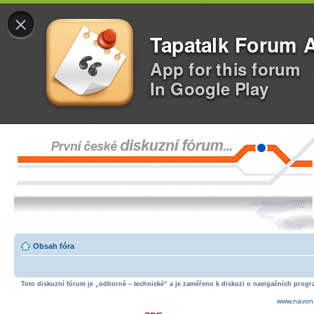
×
Tapatalk Forum 
App for this forum
In Google Play
Obsah fóra
Toto diskuzní fórum je „odborně – technické“ a je zaměřeno k diskuzi o navigačních progra
www.navon.