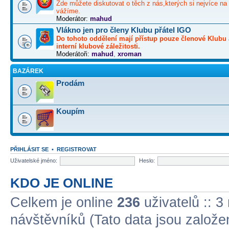
Zde můžete diskutovat o těch z nás,kterých si nejvíce na 
vážíme.
Moderátor:
mahud
Vlákno jen pro členy Klubu přátel IGO
Do tohoto oddělení mají přístup pouze členové Klubu 
interní klubové záležitosti.
Moderátoři:
mahud
,
xroman
BAZÁREK
Prodám
Koupím
PŘIHLÁSIT SE
•
REGISTROVAT
Uživatelské jméno:
Heslo:
KDO JE ONLINE
Celkem je online
236
uživatelů :: 3
návštěvníků (Tato data jsou založena