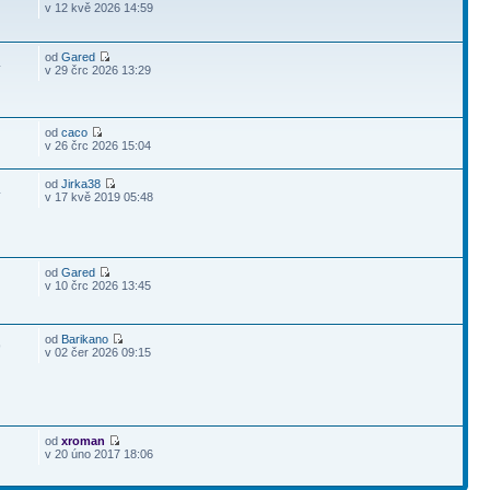
v 12 kvě 2026 14:59
od
Gared
4
v 29 črc 2026 13:29
od
caco
v 26 črc 2026 15:04
od
Jirka38
4
v 17 kvě 2019 05:48
od
Gared
v 10 črc 2026 13:45
od
Barikano
9
v 02 čer 2026 09:15
od
xroman
v 20 úno 2017 18:06