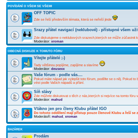
POVÍDÁNÍ O VŠEM SE VŠEMI
OFF TOPIC
Zde se řeší především témata, která se neřeší jinde
Srazy přátel navigací (neklubové) - přístupné všem už
Zde diskutujeme o neklubových srazech,kterých se může zúčastnit ka
Moderátor:
xroman
OBECNÁ DISKUZE K TOMUTO FÓRU
Vítejte přátelé ;-)
Tady většinou popíjíme, zapíjíme a slavíme
Moderátor:
deusexx
Vaše fórum - podle vás....
Pokud máte nápad jak vylepšit toto fórum, podělte se o něj. Pokud to 
vést podle Vašich nápadů a přání.
Síň slávy
Zde můžete diskutovat o těch z nás,kterých si nejvíce na tomto fóru 
Moderátor:
mahud
Vlákno jen pro členy Klubu přátel IGO
Do tohoto oddělení mají přístup pouze členové Klubu a řeší se zd
Moderátoři:
mahud
,
xroman
BAZÁREK
Prodám