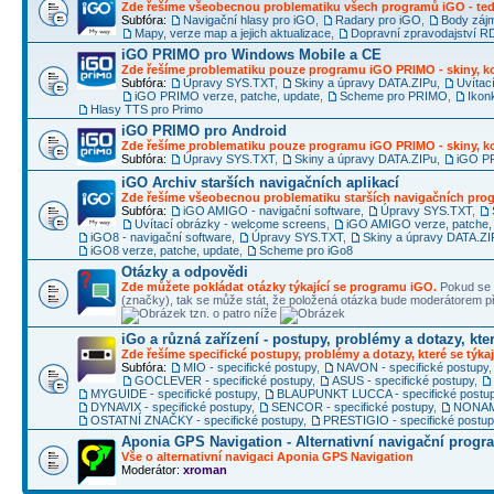
Zde řešíme všeobecnou problematiku všech programů iGO - ted
Subfóra:
Navigační hlasy pro iGO
,
Radary pro iGO
,
Body záj
Mapy, verze map a jejich aktualizace
,
Dopravní zpravodajství 
iGO PRIMO pro Windows Mobile a CE
Zde řešíme problematiku pouze programu iGO PRIMO - skiny, ko
Subfóra:
Úpravy SYS.TXT
,
Skiny a úpravy DATA.ZIPu
,
Uvítac
iGO PRIMO verze, patche, update
,
Scheme pro PRIMO
,
Ikon
Hlasy TTS pro Primo
iGO PRIMO pro Android
Zde řešíme problematiku pouze programu iGO PRIMO - skiny, ko
Subfóra:
Úpravy SYS.TXT
,
Skiny a úpravy DATA.ZIPu
,
iGO PR
iGO Archiv starších navigačních aplikací
Zde řešíme všeobecnou problematiku starších navigačních pr
Subfóra:
iGO AMIGO - navigační software
,
Úpravy SYS.TXT
,
Uvítací obrázky - welcome screens
,
iGO AMIGO verze, patche,
iGO8 - navigační software
,
Úpravy SYS.TXT
,
Skiny a úpravy DATA.ZI
iGO8 verze, patche, update
,
Scheme pro iGo8
Otázky a odpovědi
Zde můžete pokládat otázky týkající se programu iGO.
Pokud se 
(značky), tak se může stát, že položená otázka bude moderátorem
tzn. o patro níže
iGo a různá zařízení - postupy, problémy a dotazy, kter
Zde řešíme specifické postupy, problémy a dotazy, které se týkaj
Subfóra:
MIO - specifické postupy
,
NAVON - specifické postupy
GOCLEVER - specifické postupy
,
ASUS - specifické postupy
,
MYGUIDE - specifické postupy
,
BLAUPUNKT LUCCA - specifické postu
DYNAVIX - specifické postupy
,
SENCOR - specifické postupy
,
NONAME
OSTATNÍ ZNAČKY - specifické postupy
,
PRESTIGIO - specifické postu
Aponia GPS Navigation - Alternativní navigační progr
Vše o alternativní navigaci Aponia GPS Navigation
Moderátor:
xroman