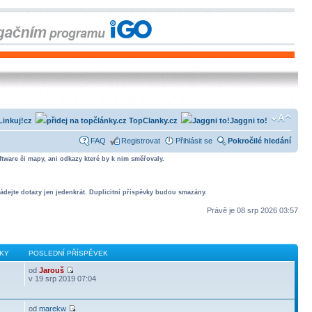
Linkuj!cz
TopClanky.cz
Jaggni to!
FAQ
Registrovat
Přihlásit se
Pokročilé hledání
tware či mapy, ani odkazy které by k nim směřovaly.
ádejte dotazy jen jedenkrát. Duplicitní příspěvky budou smazány.
Právě je 08 srp 2026 03:57
KY
POSLEDNÍ PŘÍSPĚVEK
od
Jarouš
v 19 srp 2019 07:04
od
marekw