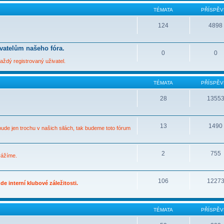
TÉMATA
PŘÍSPĚV
124
4898
ivatelům našeho fóra.
0
0
ždý registrovaný uživatel.
TÉMATA
PŘÍSPĚV
28
1355
13
1490
bude jen trochu v našich silách, tak budeme toto fórum
2
755
vážíme.
106
1227
e interní klubové záležitosti.
TÉMATA
PŘÍSPĚV