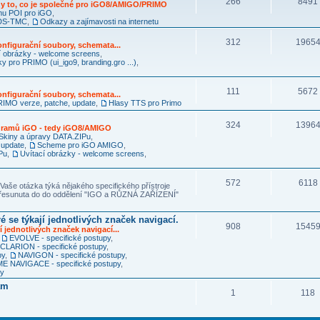
266
8491
y to, co je společné pro iGO8/AMIGO/PRIMO
mu POI pro iGO
,
RDS-TMC
,
Odkazy a zajímavosti na internetu
312
1965
nfigurační soubory, schemata...
í obrázky - welcome screens
,
ky pro PRIMO (ui_igo9, branding.gro ...)
,
111
5672
nfigurační soubory, schemata...
IMO verze, patche, update
,
Hlasy TTS pro Primo
324
1396
ogramů iGO - tedy iGO8/AMIGO
Skiny a úpravy DATA.ZIPu
,
 update
,
Scheme pro iGO AMIGO
,
Pu
,
Uvítací obrázky - welcome screens
,
572
6118
Vaše otázka týká nějakého specifického přístroje
 přesunuta do do oddělení "IGO a RŮZNÁ ZAŘÍZENÍ"
é se týkají jednotlivých značek navigací.
908
1545
í jednotlivých značek navigací...
,
EVOLVE - specifické postupy
,
CLARION - specifické postupy
,
py
,
NAVIGON - specifické postupy
,
 NAVIGACE - specifické postupy
,
py
am
1
118