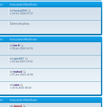
KY
POSLEDNÍ PŘÍSPĚVEK
od
foyoya2540
v 24 črc 2026 07:37
Žádné příspěvky
KY
POSLEDNÍ PŘÍSPĚVEK
od
Ivo K
3
v 30 pro 2024 14:31
od
agent007
v 02 led 2023 14:03
od
mahud
v 07 pro 2014 16:49
od
zaira
3
v 25 říj 2025 08:28
KY
POSLEDNÍ PŘÍSPĚVEK
od
Jarouš