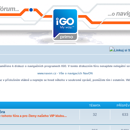
zaměřeno k diskuzi o navigačních programech IGO. V tomto diskuzním fóru nenajdete nelegální sof
www.navon.cz - Vše o navigacích NavON
taz v příslušném vlákně a neptejte se hned někoho v soukromé zprávě, pomůžete tím i ostatním. Vkl
TÉMATA
PŘÍSPĚV
óra
32
633
 tohoto fóra a pro členy našeho VIP klubu...