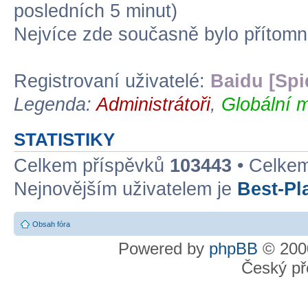
posledních 5 minut)
Nejvíce zde současně bylo přítom
Registrovaní uživatelé:
Baidu [Spi
Legenda:
Administrátoři
,
Globální m
STATISTIKY
Celkem příspěvků
103443
• Celke
Nejnovějším uživatelem je
Best-Pl
Obsah fóra
Powered by
phpBB
© 2000
Český př