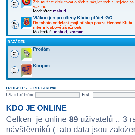
Zde můžete diskutovat o těch z nás,kterých si nejvíce na 
vážíme.
Moderátor:
mahud
Vlákno jen pro členy Klubu přátel IGO
Do tohoto oddělení mají přístup pouze členové Klubu 
interní klubové záležitosti.
Moderátoři:
mahud
,
xroman
BAZÁREK
Prodám
Koupím
PŘIHLÁSIT SE
•
REGISTROVAT
Uživatelské jméno:
Heslo:
KDO JE ONLINE
Celkem je online
89
uživatelů :: 3 
návštěvníků (Tato data jsou založena