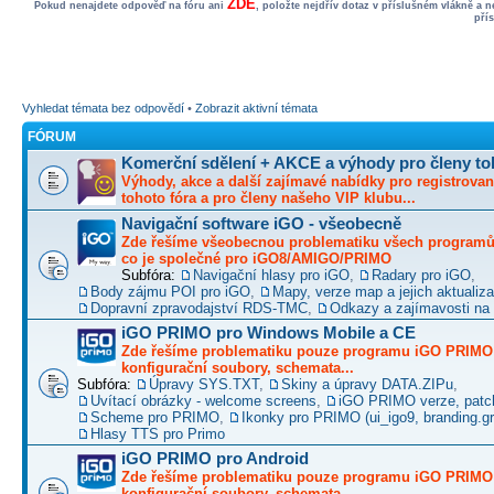
ZDE
Pokud nenajdete odpověď na fóru ani
, položte nejdřív dotaz v příslušném vlákně a 
pří
Vyhledat témata bez odpovědí
•
Zobrazit aktivní témata
FÓRUM
Komerční sdělení + AKCE a výhody pro členy to
Výhody, akce a další zajímavé nabídky pro registrovan
tohoto fóra a pro členy našeho VIP klubu...
Navigační software iGO - všeobecně
Zde řešíme všeobecnou problematiku všech programů 
co je společné pro iGO8/AMIGO/PRIMO
Subfóra:
Navigační hlasy pro iGO
,
Radary pro iGO
,
Body zájmu POI pro iGO
,
Mapy, verze map a jejich aktualiz
Dopravní zpravodajství RDS-TMC
,
Odkazy a zajímavosti na 
iGO PRIMO pro Windows Mobile a CE
Zde řešíme problematiku pouze programu iGO PRIMO -
konfigurační soubory, schemata...
Subfóra:
Úpravy SYS.TXT
,
Skiny a úpravy DATA.ZIPu
,
Uvítací obrázky - welcome screens
,
iGO PRIMO verze, patc
Scheme pro PRIMO
,
Ikonky pro PRIMO (ui_igo9, branding.gro
Hlasy TTS pro Primo
iGO PRIMO pro Android
Zde řešíme problematiku pouze programu iGO PRIMO -
konfigurační soubory, schemata...