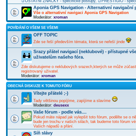
OSTATNÍ ZNAČKY - specifické postupy
,
PRESTIGIO - speci
Aponia GPS Navigation - Alternativní navigační
Vše o alternativní navigaci Aponia GPS Navigation
Moderátor:
xroman
POVÍDÁNÍ O VŠEM SE VŠEMI
OFF TOPIC
Zde se řeší především témata, která se neřeší jinde
Srazy přátel navigací (neklubové) - přístupné v
uživatelům našeho fóra.
Zde diskutujeme o neklubových srazech,kterých se může zúčast
registrovaný uživatel.
Moderátor:
xroman
OBECNÁ DISKUZE K TOMUTO FÓRU
Vítejte přátelé ;-)
Tady většinou popíjíme, zapíjíme a slavíme
Moderátor:
deusexx
Vaše fórum - podle vás....
Pokud máte nápad jak vylepšit toto fórum, podělte se o ně
bude jen trochu v našich silách, tak budeme toto fórum vé
Vašich nápadů a přání.
Síň slávy