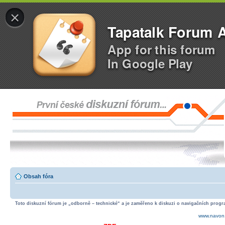
×
Tapatalk Forum 
App for this forum
In Google Play
Obsah fóra
Toto diskuzní fórum je „odborně – technické“ a je zaměřeno k diskuzi o navigačních progra
www.navon.