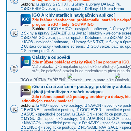
Subfóra:
Úpravy SYS.TXT
,
Skiny a úpravy DATA.ZIPu
,
iGO PRIMO verze, patche, update
,
Hlasy TTS pro Primo
iGO Archiv starších navigačních aplikací
Zde řešíme všeobecnou problematiku starších naviga
programů iGO - tedy iGO8/AMIGO
Subfóra:
iGO AMIGO - navigační software
,
Úpravy S
Skiny a úpravy DATA.ZIPu
,
Uvítací obrázky - welcome scre
iGO AMIGO verze, patche, update
,
Scheme pro iGO AMIGO
iGO8 - navigační software
,
Úpravy SYS.TXT
,
Skiny a úpr
Uvítací obrázky - welcome screens
,
iGO8 verze, patche, up
Scheme pro iGo8
Otázky a odpovědi
Zde můžete pokládat otázky týkající se programu iGO.
Vaše otázka týká nějakého specifického přístroje (značky
stát, že položená otázka bude moderátorem přesunuta do 
"IGO a RŮZNÁ ZAŘÍZENÍ"
tzn. o patro níže
iGo a různá zařízení - postupy, problémy a dotaz
týkají jednotlivých značek navigací.
Zde řešíme specifické postupy, problémy a dotazy, kter
jednotlivých značek navigací...
Subfóra:
MIO - specifické postupy
,
NAVON - specifické post
EVOLVE - specifické postupy
,
GOCLEVER - specifické post
ASUS - specifické postupy
,
CLARION - specifické postupy
,
MYGUIDE - specifické postupy
,
BLAUPUNKT LUCCA - specif
NAVIGON - specifické postupy
,
DYNAVIX - specifické postu
SENCOR - specifické postupy
,
NONAME NAVIGACE - specif