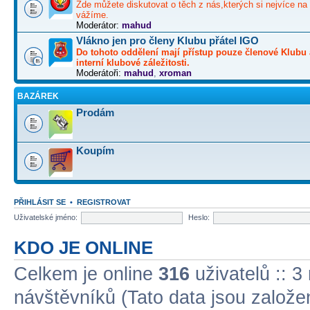
Zde můžete diskutovat o těch z nás,kterých si nejvíce na 
vážíme.
Moderátor:
mahud
Vlákno jen pro členy Klubu přátel IGO
Do tohoto oddělení mají přístup pouze členové Klubu 
interní klubové záležitosti.
Moderátoři:
mahud
,
xroman
BAZÁREK
Prodám
Koupím
PŘIHLÁSIT SE
•
REGISTROVAT
Uživatelské jméno:
Heslo:
KDO JE ONLINE
Celkem je online
316
uživatelů :: 3
návštěvníků (Tato data jsou založena