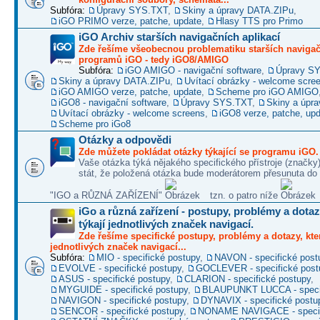
Subfóra:
Úpravy SYS.TXT
,
Skiny a úpravy DATA.ZIPu
,
iGO PRIMO verze, patche, update
,
Hlasy TTS pro Primo
iGO Archiv starších navigačních aplikací
Zde řešíme všeobecnou problematiku starších naviga
programů iGO - tedy iGO8/AMIGO
Subfóra:
iGO AMIGO - navigační software
,
Úpravy S
Skiny a úpravy DATA.ZIPu
,
Uvítací obrázky - welcome scre
iGO AMIGO verze, patche, update
,
Scheme pro iGO AMIGO
iGO8 - navigační software
,
Úpravy SYS.TXT
,
Skiny a úpr
Uvítací obrázky - welcome screens
,
iGO8 verze, patche, up
Scheme pro iGo8
Otázky a odpovědi
Zde můžete pokládat otázky týkající se programu iGO.
Vaše otázka týká nějakého specifického přístroje (značky
stát, že položená otázka bude moderátorem přesunuta do 
"IGO a RŮZNÁ ZAŘÍZENÍ"
tzn. o patro níže
iGo a různá zařízení - postupy, problémy a dotaz
týkají jednotlivých značek navigací.
Zde řešíme specifické postupy, problémy a dotazy, kter
jednotlivých značek navigací...
Subfóra:
MIO - specifické postupy
,
NAVON - specifické post
EVOLVE - specifické postupy
,
GOCLEVER - specifické post
ASUS - specifické postupy
,
CLARION - specifické postupy
,
MYGUIDE - specifické postupy
,
BLAUPUNKT LUCCA - specif
NAVIGON - specifické postupy
,
DYNAVIX - specifické postu
SENCOR - specifické postupy
,
NONAME NAVIGACE - specif