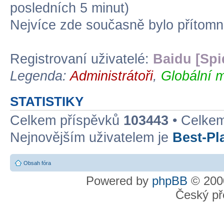
posledních 5 minut)
Nejvíce zde současně bylo přítom
Registrovaní uživatelé:
Baidu [Spi
Legenda:
Administrátoři
,
Globální m
STATISTIKY
Celkem příspěvků
103443
• Celke
Nejnovějším uživatelem je
Best-Pl
Obsah fóra
Powered by
phpBB
© 2000
Český př