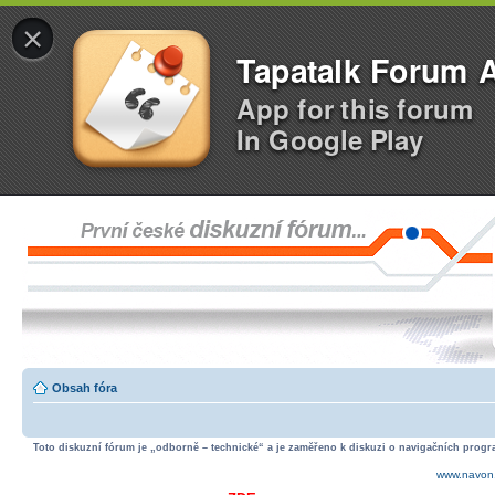
×
Tapatalk Forum 
App for this forum
In Google Play
Obsah fóra
Toto diskuzní fórum je „odborně – technické“ a je zaměřeno k diskuzi o navigačních progra
www.navon.