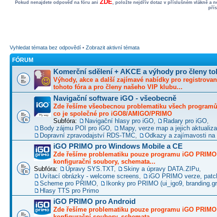
ZDE
Pokud nenajdete odpověď na fóru ani
, položte nejdřív dotaz v příslušném vlákně a 
pří
Vyhledat témata bez odpovědí
•
Zobrazit aktivní témata
FÓRUM
Komerční sdělení + AKCE a výhody pro členy to
Výhody, akce a další zajímavé nabídky pro registrovan
tohoto fóra a pro členy našeho VIP klubu...
Navigační software iGO - všeobecně
Zde řešíme všeobecnou problematiku všech programů 
co je společné pro iGO8/AMIGO/PRIMO
Subfóra:
Navigační hlasy pro iGO
,
Radary pro iGO
,
Body zájmu POI pro iGO
,
Mapy, verze map a jejich aktualiz
Dopravní zpravodajství RDS-TMC
,
Odkazy a zajímavosti na 
iGO PRIMO pro Windows Mobile a CE
Zde řešíme problematiku pouze programu iGO PRIMO -
konfigurační soubory, schemata...
Subfóra:
Úpravy SYS.TXT
,
Skiny a úpravy DATA.ZIPu
,
Uvítací obrázky - welcome screens
,
iGO PRIMO verze, patc
Scheme pro PRIMO
,
Ikonky pro PRIMO (ui_igo9, branding.gro
Hlasy TTS pro Primo
iGO PRIMO pro Android
Zde řešíme problematiku pouze programu iGO PRIMO -
konfigurační soubory, schemata...