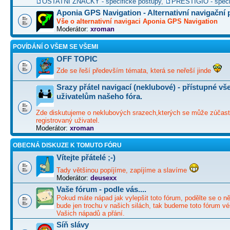
OSTATNÍ ZNAČKY - specifické postupy
,
PRESTIGIO - speci
Aponia GPS Navigation - Alternativní navigační
Vše o alternativní navigaci Aponia GPS Navigation
Moderátor:
xroman
POVÍDÁNÍ O VŠEM SE VŠEMI
OFF TOPIC
Zde se řeší především témata, která se neřeší jinde
Srazy přátel navigací (neklubové) - přístupné v
uživatelům našeho fóra.
Zde diskutujeme o neklubových srazech,kterých se může zúčast
registrovaný uživatel.
Moderátor:
xroman
OBECNÁ DISKUZE K TOMUTO FÓRU
Vítejte přátelé ;-)
Tady většinou popíjíme, zapíjíme a slavíme
Moderátor:
deusexx
Vaše fórum - podle vás....
Pokud máte nápad jak vylepšit toto fórum, podělte se o ně
bude jen trochu v našich silách, tak budeme toto fórum vé
Vašich nápadů a přání.
Síň slávy