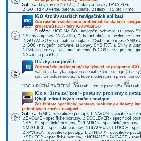
Subfóra:
Úpravy SYS.TXT
,
Skiny a úpravy DATA.ZIPu
,
iGO PRIMO verze, patche, update
,
Hlasy TTS pro Primo
iGO Archiv starších navigačních aplikací
Zde řešíme všeobecnou problematiku starších naviga
programů iGO - tedy iGO8/AMIGO
Subfóra:
iGO AMIGO - navigační software
,
Úpravy S
Skiny a úpravy DATA.ZIPu
,
Uvítací obrázky - welcome scre
iGO AMIGO verze, patche, update
,
Scheme pro iGO AMIGO
iGO8 - navigační software
,
Úpravy SYS.TXT
,
Skiny a úpr
Uvítací obrázky - welcome screens
,
iGO8 verze, patche, up
Scheme pro iGo8
Otázky a odpovědi
Zde můžete pokládat otázky týkající se programu iGO.
Vaše otázka týká nějakého specifického přístroje (značky
stát, že položená otázka bude moderátorem přesunuta do 
"IGO a RŮZNÁ ZAŘÍZENÍ"
tzn. o patro níže
iGo a různá zařízení - postupy, problémy a dotaz
týkají jednotlivých značek navigací.
Zde řešíme specifické postupy, problémy a dotazy, kter
jednotlivých značek navigací...
Subfóra:
MIO - specifické postupy
,
NAVON - specifické post
EVOLVE - specifické postupy
,
GOCLEVER - specifické post
ASUS - specifické postupy
,
CLARION - specifické postupy
,
MYGUIDE - specifické postupy
,
BLAUPUNKT LUCCA - specif
NAVIGON - specifické postupy
,
DYNAVIX - specifické postu
SENCOR - specifické postupy
,
NONAME NAVIGACE - specif