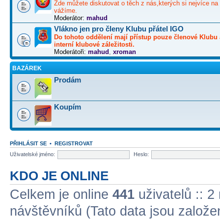
Zde můžete diskutovat o těch z nás,kterých si nejvíce na 
vážíme.
Moderátor:
mahud
Vlákno jen pro členy Klubu přátel IGO
Do tohoto oddělení mají přístup pouze členové Klubu 
interní klubové záležitosti.
Moderátoři:
mahud
,
xroman
BAZÁREK
Prodám
Koupím
PŘIHLÁSIT SE
•
REGISTROVAT
Uživatelské jméno:
Heslo:
KDO JE ONLINE
Celkem je online
441
uživatelů :: 2
návštěvníků (Tato data jsou založena