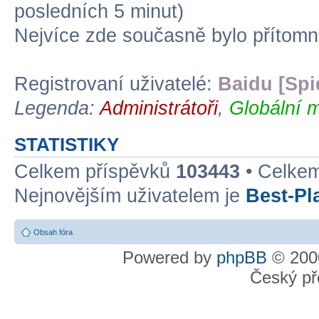
posledních 5 minut)
Nejvíce zde současně bylo přítom
Registrovaní uživatelé:
Baidu [Spi
Legenda:
Administrátoři
,
Globální m
STATISTIKY
Celkem příspěvků
103443
• Celke
Nejnovějším uživatelem je
Best-Pl
Obsah fóra
Powered by
phpBB
© 2000
Český př