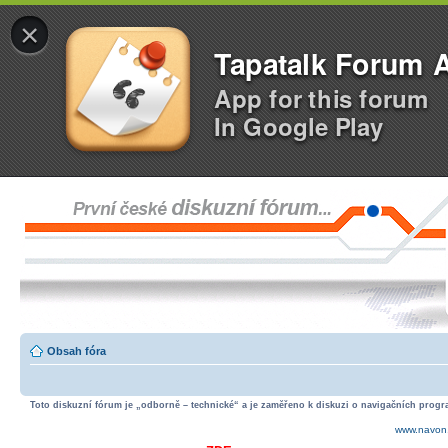
×
Tapatalk Forum 
App for this forum
In Google Play
Obsah fóra
Toto diskuzní fórum je „odborně – technické“ a je zaměřeno k diskuzi o navigačních progra
www.navon.