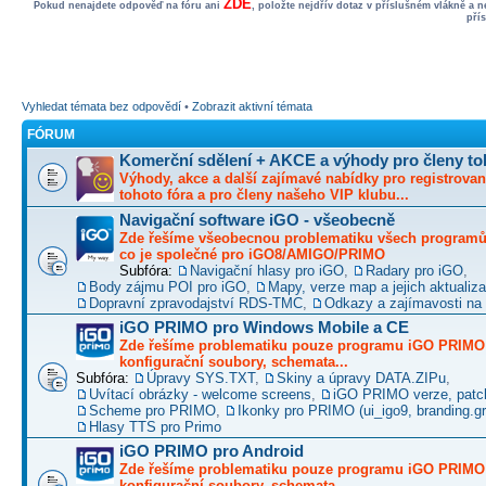
ZDE
Pokud nenajdete odpověď na fóru ani
, položte nejdřív dotaz v příslušném vlákně a 
pří
Vyhledat témata bez odpovědí
•
Zobrazit aktivní témata
FÓRUM
Komerční sdělení + AKCE a výhody pro členy to
Výhody, akce a další zajímavé nabídky pro registrovan
tohoto fóra a pro členy našeho VIP klubu...
Navigační software iGO - všeobecně
Zde řešíme všeobecnou problematiku všech programů 
co je společné pro iGO8/AMIGO/PRIMO
Subfóra:
Navigační hlasy pro iGO
,
Radary pro iGO
,
Body zájmu POI pro iGO
,
Mapy, verze map a jejich aktualiz
Dopravní zpravodajství RDS-TMC
,
Odkazy a zajímavosti na 
iGO PRIMO pro Windows Mobile a CE
Zde řešíme problematiku pouze programu iGO PRIMO -
konfigurační soubory, schemata...
Subfóra:
Úpravy SYS.TXT
,
Skiny a úpravy DATA.ZIPu
,
Uvítací obrázky - welcome screens
,
iGO PRIMO verze, patc
Scheme pro PRIMO
,
Ikonky pro PRIMO (ui_igo9, branding.gro
Hlasy TTS pro Primo
iGO PRIMO pro Android
Zde řešíme problematiku pouze programu iGO PRIMO -
konfigurační soubory, schemata...