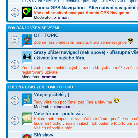
OSTATNÍ ZNAČKY - specifické postupy
,
PRESTIGIO - speci
Aponia GPS Navigation - Alternativní navigační
Vše o alternativní navigaci Aponia GPS Navigation
Moderátor:
xroman
POVÍDÁNÍ O VŠEM SE VŠEMI
OFF TOPIC
Zde se řeší především témata, která se neřeší jinde
Srazy přátel navigací (neklubové) - přístupné v
uživatelům našeho fóra.
Zde diskutujeme o neklubových srazech,kterých se může zúčast
registrovaný uživatel.
Moderátor:
xroman
OBECNÁ DISKUZE K TOMUTO FÓRU
Vítejte přátelé ;-)
Tady většinou popíjíme, zapíjíme a slavíme
Moderátor:
deusexx
Vaše fórum - podle vás....
Pokud máte nápad jak vylepšit toto fórum, podělte se o ně
bude jen trochu v našich silách, tak budeme toto fórum vé
Vašich nápadů a přání.
Síň slávy