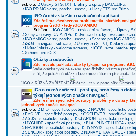
Subfóra:
Úpravy SYS.TXT
,
Skiny a úpravy DATA.ZIPu
,
iGO PRIMO verze, patche, update
,
Hlasy TTS pro Primo
iGO Archiv starších navigačních aplikací
Zde řešíme všeobecnou problematiku starších naviga
programů iGO - tedy iGO8/AMIGO
Subfóra:
iGO AMIGO - navigační software
,
Úpravy S
Skiny a úpravy DATA.ZIPu
,
Uvítací obrázky - welcome scre
iGO AMIGO verze, patche, update
,
Scheme pro iGO AMIGO
iGO8 - navigační software
,
Úpravy SYS.TXT
,
Skiny a úpr
Uvítací obrázky - welcome screens
,
iGO8 verze, patche, up
Scheme pro iGo8
Otázky a odpovědi
Zde můžete pokládat otázky týkající se programu iGO.
Vaše otázka týká nějakého specifického přístroje (značky
stát, že položená otázka bude moderátorem přesunuta do 
"IGO a RŮZNÁ ZAŘÍZENÍ"
tzn. o patro níže
iGo a různá zařízení - postupy, problémy a dotaz
týkají jednotlivých značek navigací.
Zde řešíme specifické postupy, problémy a dotazy, kter
jednotlivých značek navigací...
Subfóra:
MIO - specifické postupy
,
NAVON - specifické post
EVOLVE - specifické postupy
,
GOCLEVER - specifické post
ASUS - specifické postupy
,
CLARION - specifické postupy
,
MYGUIDE - specifické postupy
,
BLAUPUNKT LUCCA - specif
NAVIGON - specifické postupy
,
DYNAVIX - specifické postu
SENCOR - specifické postupy
,
NONAME NAVIGACE - specif