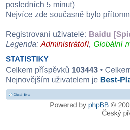
posledních 5 minut)
Nejvíce zde současně bylo přítom
Registrovaní uživatelé:
Baidu [Spi
Legenda:
Administrátoři
,
Globální m
STATISTIKY
Celkem příspěvků
103443
• Celke
Nejnovějším uživatelem je
Best-Pl
Obsah fóra
Powered by
phpBB
© 2000
Český př