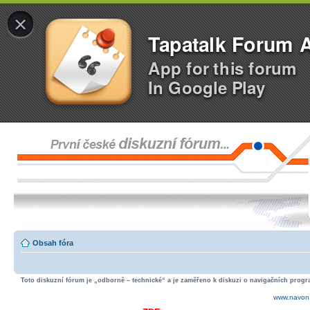
×
Tapatalk Forum 
App for this forum
In Google Play
Obsah fóra
Toto diskuzní fórum je „odborně – technické“ a je zaměřeno k diskuzi o navigačních progra
www.navon.