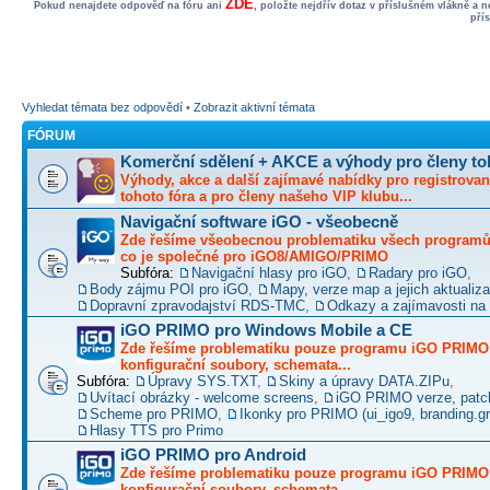
ZDE
Pokud nenajdete odpověď na fóru ani
, položte nejdřív dotaz v příslušném vlákně a 
pří
Vyhledat témata bez odpovědí
•
Zobrazit aktivní témata
FÓRUM
Komerční sdělení + AKCE a výhody pro členy to
Výhody, akce a další zajímavé nabídky pro registrovan
tohoto fóra a pro členy našeho VIP klubu...
Navigační software iGO - všeobecně
Zde řešíme všeobecnou problematiku všech programů 
co je společné pro iGO8/AMIGO/PRIMO
Subfóra:
Navigační hlasy pro iGO
,
Radary pro iGO
,
Body zájmu POI pro iGO
,
Mapy, verze map a jejich aktualiz
Dopravní zpravodajství RDS-TMC
,
Odkazy a zajímavosti na 
iGO PRIMO pro Windows Mobile a CE
Zde řešíme problematiku pouze programu iGO PRIMO -
konfigurační soubory, schemata...
Subfóra:
Úpravy SYS.TXT
,
Skiny a úpravy DATA.ZIPu
,
Uvítací obrázky - welcome screens
,
iGO PRIMO verze, patc
Scheme pro PRIMO
,
Ikonky pro PRIMO (ui_igo9, branding.gro
Hlasy TTS pro Primo
iGO PRIMO pro Android
Zde řešíme problematiku pouze programu iGO PRIMO -
konfigurační soubory, schemata...