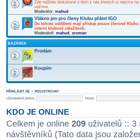
Zde můžete diskutovat o těch z nás,kterých si nejvíce na 
vážíme.
Moderátor:
mahud
Vlákno jen pro členy Klubu přátel IGO
Do tohoto oddělení mají přístup pouze členové Klubu 
interní klubové záležitosti.
Moderátoři:
mahud
,
xroman
BAZÁREK
Prodám
Koupím
PŘIHLÁSIT SE
•
REGISTROVAT
Uživatelské jméno:
Heslo:
KDO JE ONLINE
Celkem je online
209
uživatelů :: 3
návštěvníků (Tato data jsou založena