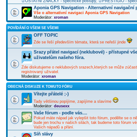
OSTATNÍ ZNAČKY - specifické postupy
,
PRESTIGIO - speci
Aponia GPS Navigation - Alternativní navigační
Vše o alternativní navigaci Aponia GPS Navigation
Moderátor:
xroman
POVÍDÁNÍ O VŠEM SE VŠEMI
OFF TOPIC
Zde se řeší především témata, která se neřeší jinde
Srazy přátel navigací (neklubové) - přístupné v
uživatelům našeho fóra.
Zde diskutujeme o neklubových srazech,kterých se může zúčast
registrovaný uživatel.
Moderátor:
xroman
OBECNÁ DISKUZE K TOMUTO FÓRU
Vítejte přátelé ;-)
Tady většinou popíjíme, zapíjíme a slavíme
Moderátor:
deusexx
Vaše fórum - podle vás....
Pokud máte nápad jak vylepšit toto fórum, podělte se o ně
bude jen trochu v našich silách, tak budeme toto fórum vé
Vašich nápadů a přání.
Síň slávy