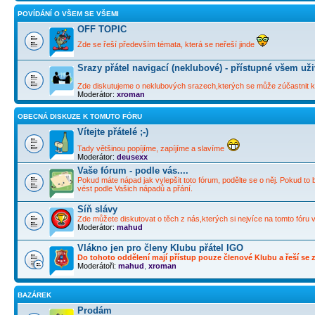
POVÍDÁNÍ O VŠEM SE VŠEMI
OFF TOPIC
Zde se řeší především témata, která se neřeší jinde
Srazy přátel navigací (neklubové) - přístupné všem už
Zde diskutujeme o neklubových srazech,kterých se může zúčastnit ka
Moderátor:
xroman
OBECNÁ DISKUZE K TOMUTO FÓRU
Vítejte přátelé ;-)
Tady většinou popíjíme, zapíjíme a slavíme
Moderátor:
deusexx
Vaše fórum - podle vás....
Pokud máte nápad jak vylepšit toto fórum, podělte se o něj. Pokud to 
vést podle Vašich nápadů a přání.
Síň slávy
Zde můžete diskutovat o těch z nás,kterých si nejvíce na tomto fóru 
Moderátor:
mahud
Vlákno jen pro členy Klubu přátel IGO
Do tohoto oddělení mají přístup pouze členové Klubu a řeší se zd
Moderátoři:
mahud
,
xroman
BAZÁREK
Prodám