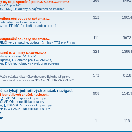
266
8491
y to, co je společné pro iGO8/AMIGO/PRIMO
mu POI pro iGO
,
RDS-TMC
,
Odkazy a zajímavosti na internetu
312
1965
nfigurační soubory, schemata...
í obrázky - welcome screens
,
ky pro PRIMO (ui_igo9, branding.gro ...)
,
111
5672
nfigurační soubory, schemata...
IMO verze, patche, update
,
Hlasy TTS pro Primo
324
1396
ogramů iGO - tedy iGO8/AMIGO
Skiny a úpravy DATA.ZIPu
,
 update
,
Scheme pro iGO AMIGO
,
Pu
,
Uvítací obrázky - welcome screens
,
572
6118
Vaše otázka týká nějakého specifického přístroje
 přesunuta do do oddělení "IGO a RŮZNÁ ZAŘÍZENÍ"
é se týkají jednotlivých značek navigací.
908
1545
í jednotlivých značek navigací...
,
EVOLVE - specifické postupy
,
CLARION - specifické postupy
,
py
,
NAVIGON - specifické postupy
,
 NAVIGACE - specifické postupy
,
py
am
1
118