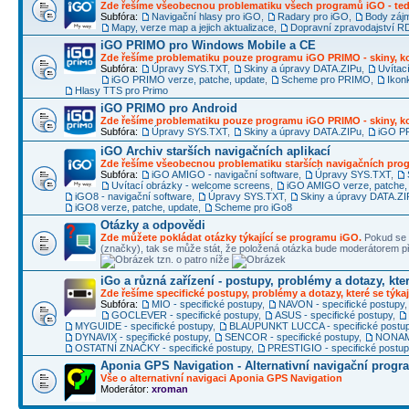
Zde řešíme všeobecnou problematiku všech programů iGO - ted
Subfóra:
Navigační hlasy pro iGO
,
Radary pro iGO
,
Body záj
Mapy, verze map a jejich aktualizace
,
Dopravní zpravodajství 
iGO PRIMO pro Windows Mobile a CE
Zde řešíme problematiku pouze programu iGO PRIMO - skiny, ko
Subfóra:
Úpravy SYS.TXT
,
Skiny a úpravy DATA.ZIPu
,
Uvítac
iGO PRIMO verze, patche, update
,
Scheme pro PRIMO
,
Ikon
Hlasy TTS pro Primo
iGO PRIMO pro Android
Zde řešíme problematiku pouze programu iGO PRIMO - skiny, ko
Subfóra:
Úpravy SYS.TXT
,
Skiny a úpravy DATA.ZIPu
,
iGO PR
iGO Archiv starších navigačních aplikací
Zde řešíme všeobecnou problematiku starších navigačních pr
Subfóra:
iGO AMIGO - navigační software
,
Úpravy SYS.TXT
,
Uvítací obrázky - welcome screens
,
iGO AMIGO verze, patche,
iGO8 - navigační software
,
Úpravy SYS.TXT
,
Skiny a úpravy DATA.ZI
iGO8 verze, patche, update
,
Scheme pro iGo8
Otázky a odpovědi
Zde můžete pokládat otázky týkající se programu iGO.
Pokud se 
(značky), tak se může stát, že položená otázka bude moderátorem
tzn. o patro níže
iGo a různá zařízení - postupy, problémy a dotazy, kter
Zde řešíme specifické postupy, problémy a dotazy, které se týkaj
Subfóra:
MIO - specifické postupy
,
NAVON - specifické postupy
GOCLEVER - specifické postupy
,
ASUS - specifické postupy
,
MYGUIDE - specifické postupy
,
BLAUPUNKT LUCCA - specifické postu
DYNAVIX - specifické postupy
,
SENCOR - specifické postupy
,
NONAME
OSTATNÍ ZNAČKY - specifické postupy
,
PRESTIGIO - specifické postu
Aponia GPS Navigation - Alternativní navigační progr
Vše o alternativní navigaci Aponia GPS Navigation
Moderátor:
xroman