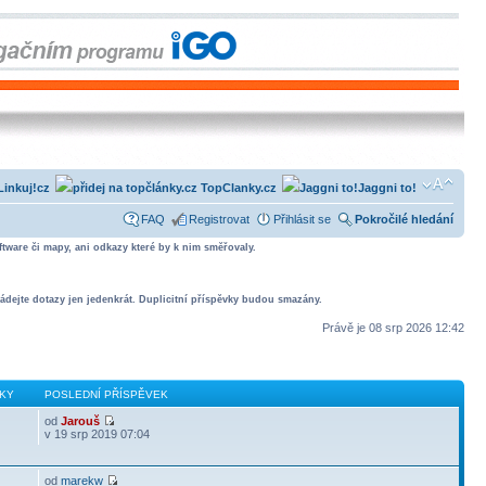
Linkuj!cz
TopClanky.cz
Jaggni to!
FAQ
Registrovat
Přihlásit se
Pokročilé hledání
tware či mapy, ani odkazy které by k nim směřovaly.
ádejte dotazy jen jedenkrát. Duplicitní příspěvky budou smazány.
Právě je 08 srp 2026 12:42
KY
POSLEDNÍ PŘÍSPĚVEK
od
Jarouš
v 19 srp 2019 07:04
od
marekw