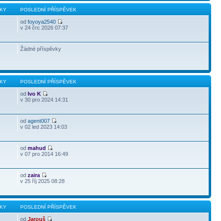
KY
POSLEDNÍ PŘÍSPĚVEK
od
foyoya2540
v 24 črc 2026 07:37
Žádné příspěvky
KY
POSLEDNÍ PŘÍSPĚVEK
od
Ivo K
3
v 30 pro 2024 14:31
od
agent007
v 02 led 2023 14:03
od
mahud
v 07 pro 2014 16:49
od
zaira
3
v 25 říj 2025 08:28
KY
POSLEDNÍ PŘÍSPĚVEK
od
Jarouš