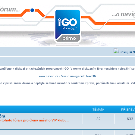
zaměřeno k diskuzi o navigačních programech IGO. V tomto diskuzním fóru nenajdete nelegální sof
www.navon.cz - Vše o navigacích NavON
taz v příslušném vlákně a neptejte se hned někoho v soukromé zprávě, pomůžete tím i ostatním. Vkl
TÉMATA
PŘÍSPĚV
óra
32
633
 tohoto fóra a pro členy našeho VIP klubu...