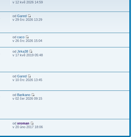
v 12 kvě 2026 14:59
od
Gared
4
v 29 črc 2026 13:29
od
caco
v 26 črc 2026 15:04
od
Jirka38
4
v 17 kvě 2019 05:48
od
Gared
v 10 črc 2026 13:45
od
Barikano
9
v 02 čer 2026 09:15
od
xroman
v 20 úno 2017 18:06