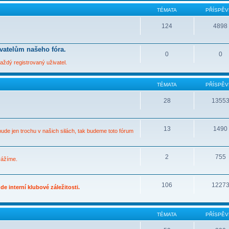
TÉMATA
PŘÍSPĚV
124
4898
ivatelům našeho fóra.
0
0
ždý registrovaný uživatel.
TÉMATA
PŘÍSPĚV
28
1355
13
1490
bude jen trochu v našich silách, tak budeme toto fórum
2
755
vážíme.
106
1227
e interní klubové záležitosti.
TÉMATA
PŘÍSPĚV