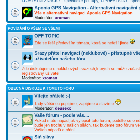
OSTATNÍ ZNAČKY - specifické postupy
,
PRESTIGIO - speci
Aponia GPS Navigation - Alternativní navigační
Vše o alternativní navigaci Aponia GPS Navigation
Moderátor:
xroman
POVÍDÁNÍ O VŠEM SE VŠEMI
OFF TOPIC
Zde se řeší především témata, která se neřeší jinde
Srazy přátel navigací (neklubové) - přístupné v
uživatelům našeho fóra.
Zde diskutujeme o neklubových srazech,kterých se může zúčast
registrovaný uživatel.
Moderátor:
xroman
OBECNÁ DISKUZE K TOMUTO FÓRU
Vítejte přátelé ;-)
Tady většinou popíjíme, zapíjíme a slavíme
Moderátor:
deusexx
Vaše fórum - podle vás....
Pokud máte nápad jak vylepšit toto fórum, podělte se o ně
bude jen trochu v našich silách, tak budeme toto fórum vé
Vašich nápadů a přání.
Síň slávy