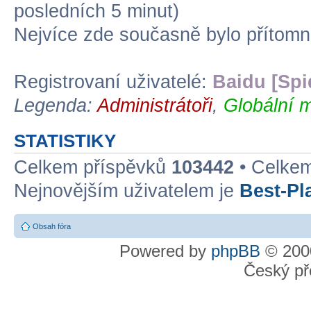
posledních 5 minut)
Nejvíce zde současně bylo přítom
Registrovaní uživatelé:
Baidu [Spi
Legenda:
Administrátoři
,
Globální m
STATISTIKY
Celkem příspěvků
103442
• Celke
Nejnovějším uživatelem je
Best-Pl
Obsah fóra
Powered by
phpBB
© 2000
Český př