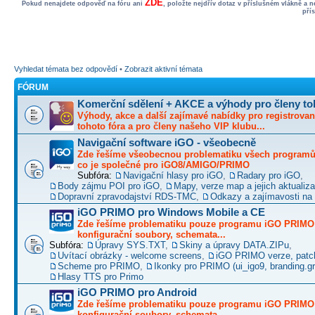
ZDE
Pokud nenajdete odpověď na fóru ani
, položte nejdřív dotaz v příslušném vlákně a 
pří
Vyhledat témata bez odpovědí
•
Zobrazit aktivní témata
FÓRUM
Komerční sdělení + AKCE a výhody pro členy to
Výhody, akce a další zajímavé nabídky pro registrovan
tohoto fóra a pro členy našeho VIP klubu...
Navigační software iGO - všeobecně
Zde řešíme všeobecnou problematiku všech programů 
co je společné pro iGO8/AMIGO/PRIMO
Subfóra:
Navigační hlasy pro iGO
,
Radary pro iGO
,
Body zájmu POI pro iGO
,
Mapy, verze map a jejich aktualiz
Dopravní zpravodajství RDS-TMC
,
Odkazy a zajímavosti na 
iGO PRIMO pro Windows Mobile a CE
Zde řešíme problematiku pouze programu iGO PRIMO -
konfigurační soubory, schemata...
Subfóra:
Úpravy SYS.TXT
,
Skiny a úpravy DATA.ZIPu
,
Uvítací obrázky - welcome screens
,
iGO PRIMO verze, patc
Scheme pro PRIMO
,
Ikonky pro PRIMO (ui_igo9, branding.gro
Hlasy TTS pro Primo
iGO PRIMO pro Android
Zde řešíme problematiku pouze programu iGO PRIMO -
konfigurační soubory, schemata...