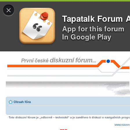
×
Tapatalk Forum 
App for this forum
In Google Play
Obsah fóra
Toto diskuzní fórum je „odborně – technické“ a je zaměřeno k diskuzi o navigačních progra
www.navon.