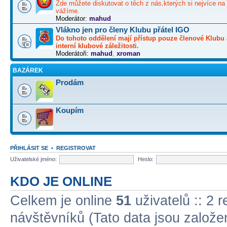
Zde můžete diskutovat o těch z nás,kterých si nejvíce na 
vážíme.
Moderátor:
mahud
Vlákno jen pro členy Klubu přátel IGO
Do tohoto oddělení mají přístup pouze členové Klubu 
interní klubové záležitosti.
Moderátoři:
mahud
,
xroman
BAZÁREK
Prodám
Koupím
PŘIHLÁSIT SE
•
REGISTROVAT
Uživatelské jméno:
Heslo:
KDO JE ONLINE
Celkem je online
51
uživatelů :: 2 
návštěvníků (Tato data jsou založena