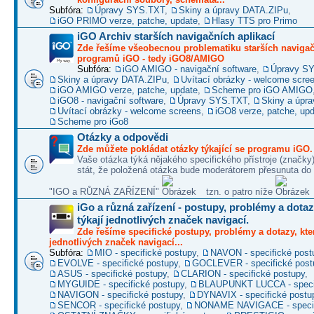
Subfóra:
Úpravy SYS.TXT
,
Skiny a úpravy DATA.ZIPu
,
iGO PRIMO verze, patche, update
,
Hlasy TTS pro Primo
iGO Archiv starších navigačních aplikací
Zde řešíme všeobecnou problematiku starších naviga
programů iGO - tedy iGO8/AMIGO
Subfóra:
iGO AMIGO - navigační software
,
Úpravy S
Skiny a úpravy DATA.ZIPu
,
Uvítací obrázky - welcome scre
iGO AMIGO verze, patche, update
,
Scheme pro iGO AMIGO
iGO8 - navigační software
,
Úpravy SYS.TXT
,
Skiny a úpr
Uvítací obrázky - welcome screens
,
iGO8 verze, patche, up
Scheme pro iGo8
Otázky a odpovědi
Zde můžete pokládat otázky týkající se programu iGO.
Vaše otázka týká nějakého specifického přístroje (značky
stát, že položená otázka bude moderátorem přesunuta do 
"IGO a RŮZNÁ ZAŘÍZENÍ"
tzn. o patro níže
iGo a různá zařízení - postupy, problémy a dotaz
týkají jednotlivých značek navigací.
Zde řešíme specifické postupy, problémy a dotazy, kter
jednotlivých značek navigací...
Subfóra:
MIO - specifické postupy
,
NAVON - specifické post
EVOLVE - specifické postupy
,
GOCLEVER - specifické post
ASUS - specifické postupy
,
CLARION - specifické postupy
,
MYGUIDE - specifické postupy
,
BLAUPUNKT LUCCA - specif
NAVIGON - specifické postupy
,
DYNAVIX - specifické postu
SENCOR - specifické postupy
,
NONAME NAVIGACE - specif