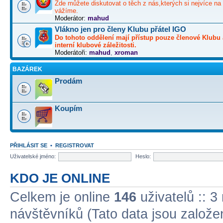
Zde můžete diskutovat o těch z nás,kterých si nejvíce na 
vážíme.
Moderátor:
mahud
Vlákno jen pro členy Klubu přátel IGO
Do tohoto oddělení mají přístup pouze členové Klubu 
interní klubové záležitosti.
Moderátoři:
mahud
,
xroman
BAZÁREK
Prodám
Koupím
PŘIHLÁSIT SE
•
REGISTROVAT
Uživatelské jméno:
Heslo:
KDO JE ONLINE
Celkem je online
146
uživatelů :: 3
návštěvníků (Tato data jsou založena