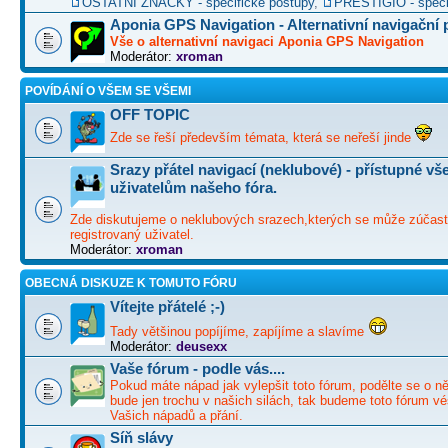
OSTATNÍ ZNAČKY - specifické postupy
,
PRESTIGIO - speci
Aponia GPS Navigation - Alternativní navigační
Vše o alternativní navigaci Aponia GPS Navigation
Moderátor:
xroman
POVÍDÁNÍ O VŠEM SE VŠEMI
OFF TOPIC
Zde se řeší především témata, která se neřeší jinde
Srazy přátel navigací (neklubové) - přístupné v
uživatelům našeho fóra.
Zde diskutujeme o neklubových srazech,kterých se může zúčast
registrovaný uživatel.
Moderátor:
xroman
OBECNÁ DISKUZE K TOMUTO FÓRU
Vítejte přátelé ;-)
Tady většinou popíjíme, zapíjíme a slavíme
Moderátor:
deusexx
Vaše fórum - podle vás....
Pokud máte nápad jak vylepšit toto fórum, podělte se o ně
bude jen trochu v našich silách, tak budeme toto fórum vé
Vašich nápadů a přání.
Síň slávy