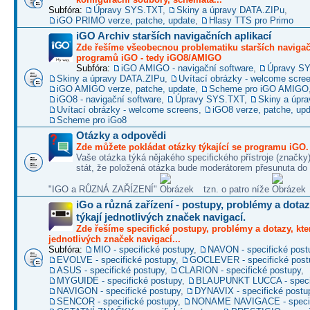
Subfóra:
Úpravy SYS.TXT
,
Skiny a úpravy DATA.ZIPu
,
iGO PRIMO verze, patche, update
,
Hlasy TTS pro Primo
iGO Archiv starších navigačních aplikací
Zde řešíme všeobecnou problematiku starších naviga
programů iGO - tedy iGO8/AMIGO
Subfóra:
iGO AMIGO - navigační software
,
Úpravy S
Skiny a úpravy DATA.ZIPu
,
Uvítací obrázky - welcome scre
iGO AMIGO verze, patche, update
,
Scheme pro iGO AMIGO
iGO8 - navigační software
,
Úpravy SYS.TXT
,
Skiny a úpr
Uvítací obrázky - welcome screens
,
iGO8 verze, patche, up
Scheme pro iGo8
Otázky a odpovědi
Zde můžete pokládat otázky týkající se programu iGO.
Vaše otázka týká nějakého specifického přístroje (značky
stát, že položená otázka bude moderátorem přesunuta do 
"IGO a RŮZNÁ ZAŘÍZENÍ"
tzn. o patro níže
iGo a různá zařízení - postupy, problémy a dotaz
týkají jednotlivých značek navigací.
Zde řešíme specifické postupy, problémy a dotazy, kter
jednotlivých značek navigací...
Subfóra:
MIO - specifické postupy
,
NAVON - specifické post
EVOLVE - specifické postupy
,
GOCLEVER - specifické post
ASUS - specifické postupy
,
CLARION - specifické postupy
,
MYGUIDE - specifické postupy
,
BLAUPUNKT LUCCA - specif
NAVIGON - specifické postupy
,
DYNAVIX - specifické postu
SENCOR - specifické postupy
,
NONAME NAVIGACE - specif