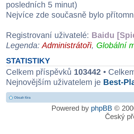
posledních 5 minut)
Nejvíce zde současně bylo přítom
Registrovaní uživatelé:
Baidu [Spi
Legenda:
Administrátoři
,
Globální m
STATISTIKY
Celkem příspěvků
103442
• Celke
Nejnovějším uživatelem je
Best-Pl
Obsah fóra
Powered by
phpBB
© 2000
Český př