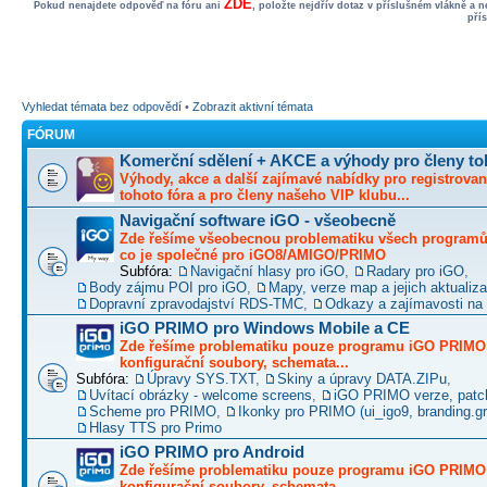
ZDE
Pokud nenajdete odpověď na fóru ani
, položte nejdřív dotaz v příslušném vlákně a 
pří
Vyhledat témata bez odpovědí
•
Zobrazit aktivní témata
FÓRUM
Komerční sdělení + AKCE a výhody pro členy to
Výhody, akce a další zajímavé nabídky pro registrovan
tohoto fóra a pro členy našeho VIP klubu...
Navigační software iGO - všeobecně
Zde řešíme všeobecnou problematiku všech programů 
co je společné pro iGO8/AMIGO/PRIMO
Subfóra:
Navigační hlasy pro iGO
,
Radary pro iGO
,
Body zájmu POI pro iGO
,
Mapy, verze map a jejich aktualiz
Dopravní zpravodajství RDS-TMC
,
Odkazy a zajímavosti na 
iGO PRIMO pro Windows Mobile a CE
Zde řešíme problematiku pouze programu iGO PRIMO -
konfigurační soubory, schemata...
Subfóra:
Úpravy SYS.TXT
,
Skiny a úpravy DATA.ZIPu
,
Uvítací obrázky - welcome screens
,
iGO PRIMO verze, patc
Scheme pro PRIMO
,
Ikonky pro PRIMO (ui_igo9, branding.gro
Hlasy TTS pro Primo
iGO PRIMO pro Android
Zde řešíme problematiku pouze programu iGO PRIMO -
konfigurační soubory, schemata...