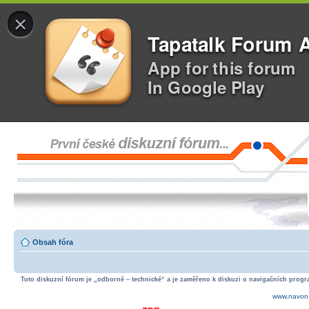
×
Tapatalk Forum 
App for this forum
In Google Play
Obsah fóra
Toto diskuzní fórum je „odborně – technické“ a je zaměřeno k diskuzi o navigačních progra
www.navon.