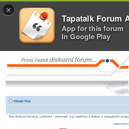
×
Tapatalk Forum 
App for this forum
In Google Play
Obsah fóra
Toto diskuzní fórum je „odborně – technické“ a je zaměřeno k diskuzi o navigačních progra
www.navon.