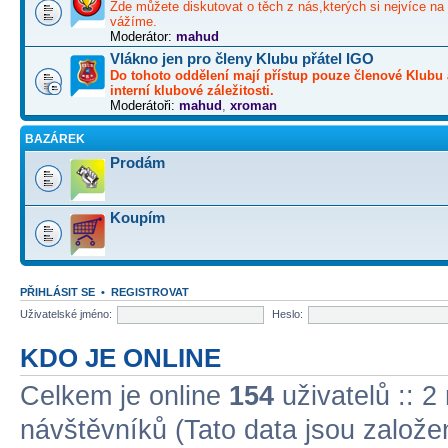
Zde můžete diskutovat o těch z nás,kterých si nejvíce na 
vážíme.
Moderátor:
mahud
Vlákno jen pro členy Klubu přátel IGO
Do tohoto oddělení mají přístup pouze členové Klubu 
interní klubové záležitosti.
Moderátoři:
mahud
,
xroman
BAZÁREK
Prodám
Koupím
PŘIHLÁSIT SE
•
REGISTROVAT
Uživatelské jméno:
Heslo:
KDO JE ONLINE
Celkem je online
154
uživatelů :: 2
návštěvníků (Tato data jsou založena