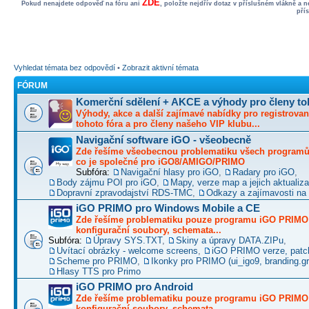
ZDE
Pokud nenajdete odpověď na fóru ani
, položte nejdřív dotaz v příslušném vlákně a 
pří
Vyhledat témata bez odpovědí
•
Zobrazit aktivní témata
FÓRUM
Komerční sdělení + AKCE a výhody pro členy to
Výhody, akce a další zajímavé nabídky pro registrovan
tohoto fóra a pro členy našeho VIP klubu...
Navigační software iGO - všeobecně
Zde řešíme všeobecnou problematiku všech programů 
co je společné pro iGO8/AMIGO/PRIMO
Subfóra:
Navigační hlasy pro iGO
,
Radary pro iGO
,
Body zájmu POI pro iGO
,
Mapy, verze map a jejich aktualiz
Dopravní zpravodajství RDS-TMC
,
Odkazy a zajímavosti na 
iGO PRIMO pro Windows Mobile a CE
Zde řešíme problematiku pouze programu iGO PRIMO -
konfigurační soubory, schemata...
Subfóra:
Úpravy SYS.TXT
,
Skiny a úpravy DATA.ZIPu
,
Uvítací obrázky - welcome screens
,
iGO PRIMO verze, patc
Scheme pro PRIMO
,
Ikonky pro PRIMO (ui_igo9, branding.gro
Hlasy TTS pro Primo
iGO PRIMO pro Android
Zde řešíme problematiku pouze programu iGO PRIMO -
konfigurační soubory, schemata...