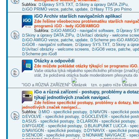
Subfóra:
Úpravy SYS.TXT
,
Skiny a úpravy DATA.ZIPu
,
iGO PRIMO verze, patche, update
,
Hlasy TTS pro Primo
iGO Archiv starších navigačních aplikací
Zde řešíme všeobecnou problematiku starších naviga
programů iGO - tedy iGO8/AMIGO
Subfóra:
iGO AMIGO - navigační software
,
Úpravy S
Skiny a úpravy DATA.ZIPu
,
Uvítací obrázky - welcome scre
iGO AMIGO verze, patche, update
,
Scheme pro iGO AMIGO
iGO8 - navigační software
,
Úpravy SYS.TXT
,
Skiny a úpr
Uvítací obrázky - welcome screens
,
iGO8 verze, patche, up
Scheme pro iGo8
Otázky a odpovědi
Zde můžete pokládat otázky týkající se programu iGO.
Vaše otázka týká nějakého specifického přístroje (značky
stát, že položená otázka bude moderátorem přesunuta do 
"IGO a RŮZNÁ ZAŘÍZENÍ"
tzn. o patro níže
iGo a různá zařízení - postupy, problémy a dotaz
týkají jednotlivých značek navigací.
Zde řešíme specifické postupy, problémy a dotazy, kter
jednotlivých značek navigací...
Subfóra:
MIO - specifické postupy
,
NAVON - specifické post
EVOLVE - specifické postupy
,
GOCLEVER - specifické post
ASUS - specifické postupy
,
CLARION - specifické postupy
,
MYGUIDE - specifické postupy
,
BLAUPUNKT LUCCA - specif
NAVIGON - specifické postupy
,
DYNAVIX - specifické postu
SENCOR - specifické postupy
,
NONAME NAVIGACE - specif