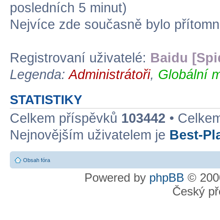
posledních 5 minut)
Nejvíce zde současně bylo přítom
Registrovaní uživatelé:
Baidu [Spi
Legenda:
Administrátoři
,
Globální m
STATISTIKY
Celkem příspěvků
103442
• Celke
Nejnovějším uživatelem je
Best-Pl
Obsah fóra
Powered by
phpBB
© 2000
Český př