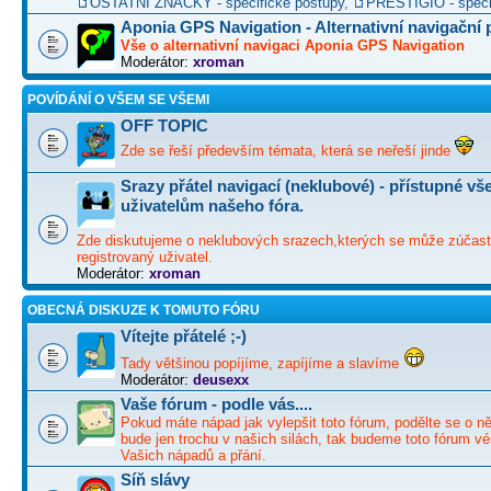
OSTATNÍ ZNAČKY - specifické postupy
,
PRESTIGIO - speci
Aponia GPS Navigation - Alternativní navigační
Vše o alternativní navigaci Aponia GPS Navigation
Moderátor:
xroman
POVÍDÁNÍ O VŠEM SE VŠEMI
OFF TOPIC
Zde se řeší především témata, která se neřeší jinde
Srazy přátel navigací (neklubové) - přístupné v
uživatelům našeho fóra.
Zde diskutujeme o neklubových srazech,kterých se může zúčast
registrovaný uživatel.
Moderátor:
xroman
OBECNÁ DISKUZE K TOMUTO FÓRU
Vítejte přátelé ;-)
Tady většinou popíjíme, zapíjíme a slavíme
Moderátor:
deusexx
Vaše fórum - podle vás....
Pokud máte nápad jak vylepšit toto fórum, podělte se o ně
bude jen trochu v našich silách, tak budeme toto fórum vé
Vašich nápadů a přání.
Síň slávy