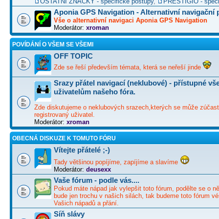
OSTATNÍ ZNAČKY - specifické postupy
,
PRESTIGIO - speci
Aponia GPS Navigation - Alternativní navigační
Vše o alternativní navigaci Aponia GPS Navigation
Moderátor:
xroman
POVÍDÁNÍ O VŠEM SE VŠEMI
OFF TOPIC
Zde se řeší především témata, která se neřeší jinde
Srazy přátel navigací (neklubové) - přístupné v
uživatelům našeho fóra.
Zde diskutujeme o neklubových srazech,kterých se může zúčast
registrovaný uživatel.
Moderátor:
xroman
OBECNÁ DISKUZE K TOMUTO FÓRU
Vítejte přátelé ;-)
Tady většinou popíjíme, zapíjíme a slavíme
Moderátor:
deusexx
Vaše fórum - podle vás....
Pokud máte nápad jak vylepšit toto fórum, podělte se o ně
bude jen trochu v našich silách, tak budeme toto fórum vé
Vašich nápadů a přání.
Síň slávy