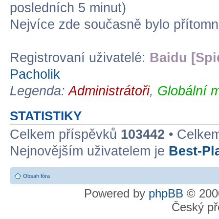
posledních 5 minut)
Nejvíce zde současně bylo přítom
Registrovaní uživatelé:
Baidu [Spi
Pacholik
Legenda:
Administrátoři
,
Globální m
STATISTIKY
Celkem příspěvků
103442
• Celke
Nejnovějším uživatelem je
Best-Pl
Obsah fóra
Powered by
phpBB
© 2000
Český př