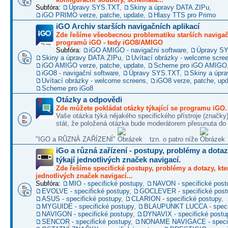
Subfóra:
Úpravy SYS.TXT
,
Skiny a úpravy DATA.ZIPu
,
iGO PRIMO verze, patche, update
,
Hlasy TTS pro Primo
iGO Archiv starších navigačních aplikací
Zde řešíme všeobecnou problematiku starších naviga
programů iGO - tedy iGO8/AMIGO
Subfóra:
iGO AMIGO - navigační software
,
Úpravy S
Skiny a úpravy DATA.ZIPu
,
Uvítací obrázky - welcome scre
iGO AMIGO verze, patche, update
,
Scheme pro iGO AMIGO
iGO8 - navigační software
,
Úpravy SYS.TXT
,
Skiny a úpr
Uvítací obrázky - welcome screens
,
iGO8 verze, patche, up
Scheme pro iGo8
Otázky a odpovědi
Zde můžete pokládat otázky týkající se programu iGO.
Vaše otázka týká nějakého specifického přístroje (značky
stát, že položená otázka bude moderátorem přesunuta do 
"IGO a RŮZNÁ ZAŘÍZENÍ"
tzn. o patro níže
iGo a různá zařízení - postupy, problémy a dotaz
týkají jednotlivých značek navigací.
Zde řešíme specifické postupy, problémy a dotazy, kter
jednotlivých značek navigací...
Subfóra:
MIO - specifické postupy
,
NAVON - specifické post
EVOLVE - specifické postupy
,
GOCLEVER - specifické post
ASUS - specifické postupy
,
CLARION - specifické postupy
,
MYGUIDE - specifické postupy
,
BLAUPUNKT LUCCA - specif
NAVIGON - specifické postupy
,
DYNAVIX - specifické postu
SENCOR - specifické postupy
,
NONAME NAVIGACE - specif