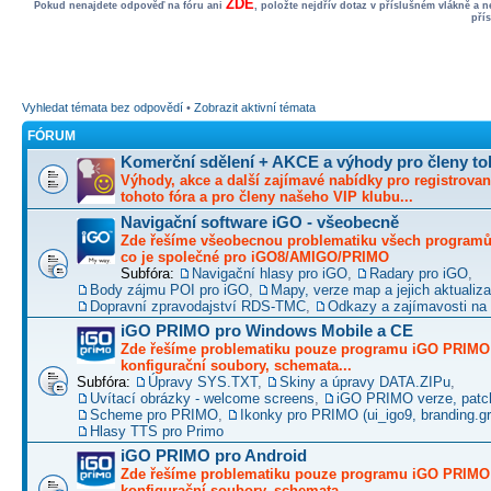
ZDE
Pokud nenajdete odpověď na fóru ani
, položte nejdřív dotaz v příslušném vlákně a 
pří
Vyhledat témata bez odpovědí
•
Zobrazit aktivní témata
FÓRUM
Komerční sdělení + AKCE a výhody pro členy to
Výhody, akce a další zajímavé nabídky pro registrovan
tohoto fóra a pro členy našeho VIP klubu...
Navigační software iGO - všeobecně
Zde řešíme všeobecnou problematiku všech programů 
co je společné pro iGO8/AMIGO/PRIMO
Subfóra:
Navigační hlasy pro iGO
,
Radary pro iGO
,
Body zájmu POI pro iGO
,
Mapy, verze map a jejich aktualiz
Dopravní zpravodajství RDS-TMC
,
Odkazy a zajímavosti na 
iGO PRIMO pro Windows Mobile a CE
Zde řešíme problematiku pouze programu iGO PRIMO -
konfigurační soubory, schemata...
Subfóra:
Úpravy SYS.TXT
,
Skiny a úpravy DATA.ZIPu
,
Uvítací obrázky - welcome screens
,
iGO PRIMO verze, patc
Scheme pro PRIMO
,
Ikonky pro PRIMO (ui_igo9, branding.gro
Hlasy TTS pro Primo
iGO PRIMO pro Android
Zde řešíme problematiku pouze programu iGO PRIMO -
konfigurační soubory, schemata...