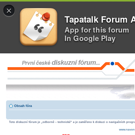
×
Tapatalk Forum 
App for this forum
In Google Play
Obsah fóra
Toto diskuzní fórum je „odborně – technické“ a je zaměřeno k diskuzi o navigačních progra
www.navon.