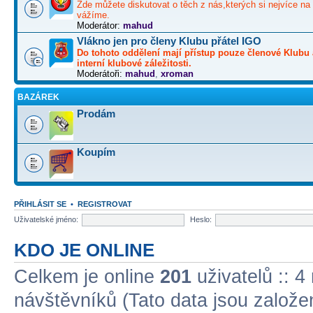
Zde můžete diskutovat o těch z nás,kterých si nejvíce na 
vážíme.
Moderátor:
mahud
Vlákno jen pro členy Klubu přátel IGO
Do tohoto oddělení mají přístup pouze členové Klubu 
interní klubové záležitosti.
Moderátoři:
mahud
,
xroman
BAZÁREK
Prodám
Koupím
PŘIHLÁSIT SE
•
REGISTROVAT
Uživatelské jméno:
Heslo:
KDO JE ONLINE
Celkem je online
201
uživatelů :: 4
návštěvníků (Tato data jsou založena