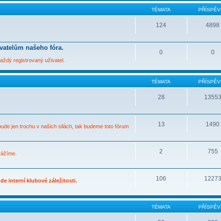
TÉMATA
PŘÍSPĚV
124
4898
ivatelům našeho fóra.
0
0
ždý registrovaný uživatel.
TÉMATA
PŘÍSPĚV
28
1355
13
1490
bude jen trochu v našich silách, tak budeme toto fórum
2
755
vážíme.
106
1227
e interní klubové záležitosti.
TÉMATA
PŘÍSPĚV