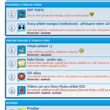
POVÍDÁNÍ O VŠEM SE VŠEMI
OFF TOPIC
Zde se řeší především témata, která se neřeší jinde
Srazy přátel navigací (neklubové) - přístupné všem už
Zde diskutujeme o neklubových srazech,kterých se může zúčastnit ka
Moderátor:
xroman
OBECNÁ DISKUZE K TOMUTO FÓRU
Vítejte přátelé ;-)
Tady většinou popíjíme, zapíjíme a slavíme
Moderátor:
deusexx
Vaše fórum - podle vás....
Pokud máte nápad jak vylepšit toto fórum, podělte se o něj. Pokud to 
vést podle Vašich nápadů a přání.
Síň slávy
Zde můžete diskutovat o těch z nás,kterých si nejvíce na tomto fóru 
Moderátor:
mahud
Vlákno jen pro členy Klubu přátel IGO
Do tohoto oddělení mají přístup pouze členové Klubu a řeší se zd
Moderátoři:
mahud
,
xroman
BAZÁREK
Prodám