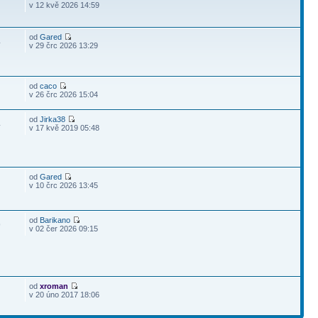
v 12 kvě 2026 14:59
od
Gared
4
v 29 črc 2026 13:29
od
caco
v 26 črc 2026 15:04
od
Jirka38
4
v 17 kvě 2019 05:48
od
Gared
v 10 črc 2026 13:45
od
Barikano
9
v 02 čer 2026 09:15
od
xroman
v 20 úno 2017 18:06