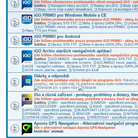
Zde řešíme všeobecnou problematiku všech programů iGO - ted
Subfóra:
Navigační hlasy pro iGO
,
Radary pro iGO
,
Body záj
Mapy, verze map a jejich aktualizace
,
Dopravní zpravodajství 
iGO PRIMO pro Windows Mobile a CE
Zde řešíme problematiku pouze programu iGO PRIMO - skiny, ko
Subfóra:
Úpravy SYS.TXT
,
Skiny a úpravy DATA.ZIPu
,
Uvítac
iGO PRIMO verze, patche, update
,
Scheme pro PRIMO
,
Ikon
Hlasy TTS pro Primo
iGO PRIMO pro Android
Zde řešíme problematiku pouze programu iGO PRIMO - skiny, ko
Subfóra:
Úpravy SYS.TXT
,
Skiny a úpravy DATA.ZIPu
,
iGO PR
iGO Archiv starších navigačních aplikací
Zde řešíme všeobecnou problematiku starších navigačních pr
Subfóra:
iGO AMIGO - navigační software
,
Úpravy SYS.TXT
,
Uvítací obrázky - welcome screens
,
iGO AMIGO verze, patche,
iGO8 - navigační software
,
Úpravy SYS.TXT
,
Skiny a úpravy DATA.ZI
iGO8 verze, patche, update
,
Scheme pro iGo8
Otázky a odpovědi
Zde můžete pokládat otázky týkající se programu iGO.
Pokud se 
(značky), tak se může stát, že položená otázka bude moderátorem
tzn. o patro níže
iGo a různá zařízení - postupy, problémy a dotazy, kter
Zde řešíme specifické postupy, problémy a dotazy, které se týkaj
Subfóra:
MIO - specifické postupy
,
NAVON - specifické postupy
GOCLEVER - specifické postupy
,
ASUS - specifické postupy
,
MYGUIDE - specifické postupy
,
BLAUPUNKT LUCCA - specifické postu
DYNAVIX - specifické postupy
,
SENCOR - specifické postupy
,
NONAME
OSTATNÍ ZNAČKY - specifické postupy
,
PRESTIGIO - specifické postu
Aponia GPS Navigation - Alternativní navigační progr
Vše o alternativní navigaci Aponia GPS Navigation
Moderátor:
xroman