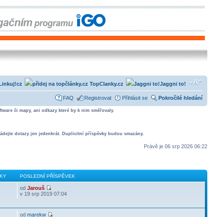
Linkuj!cz
TopClanky.cz
Jaggni to!
FAQ
Registrovat
Přihlásit se
Pokročilé hledání
tware či mapy, ani odkazy které by k nim směřovaly.
ádejte dotazy jen jedenkrát. Duplicitní příspěvky budou smazány.
Právě je 06 srp 2026 06:22
KY
POSLEDNÍ PŘÍSPĚVEK
od
Jarouš
v 19 srp 2019 07:04
od
marekw