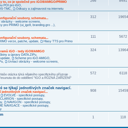
266
8491
y to, co je společné pro iGO8/AMIGO/PRIMO
mu POI pro iGO
,
RDS-TMC
,
Odkazy a zajímavosti na internetu
312
1965
nfigurační soubory, schemata...
í obrázky - welcome screens
,
ky pro PRIMO (ui_igo9, branding.gro ...)
,
111
5672
nfigurační soubory, schemata...
IMO verze, patche, update
,
Hlasy TTS pro Primo
324
1396
ogramů iGO - tedy iGO8/AMIGO
Skiny a úpravy DATA.ZIPu
,
 update
,
Scheme pro iGO AMIGO
,
Pu
,
Uvítací obrázky - welcome screens
,
572
6118
Vaše otázka týká nějakého specifického přístroje
 přesunuta do do oddělení "IGO a RŮZNÁ ZAŘÍZENÍ"
é se týkají jednotlivých značek navigací.
908
1545
í jednotlivých značek navigací...
,
EVOLVE - specifické postupy
,
CLARION - specifické postupy
,
py
,
NAVIGON - specifické postupy
,
 NAVIGACE - specifické postupy
,
py
am
1
118