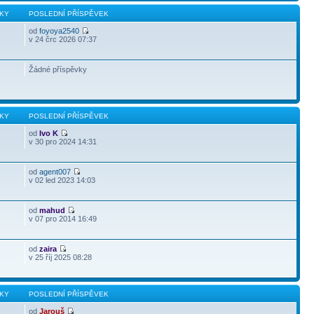
KY
POSLEDNÍ PŘÍSPĚVEK
od
foyoya2540
v 24 črc 2026 07:37
Žádné příspěvky
KY
POSLEDNÍ PŘÍSPĚVEK
od
Ivo K
3
v 30 pro 2024 14:31
od
agent007
v 02 led 2023 14:03
od
mahud
v 07 pro 2014 16:49
od
zaira
3
v 25 říj 2025 08:28
KY
POSLEDNÍ PŘÍSPĚVEK
od
Jarouš