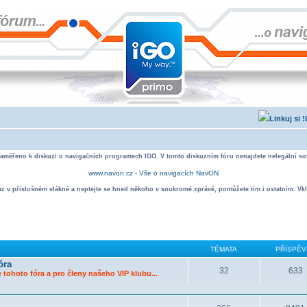
zaměřeno k diskuzi o navigačních programech IGO. V tomto diskuzním fóru nenajdete nelegální sof
www.navon.cz - Vše o navigacích NavON
taz v příslušném vlákně a neptejte se hned někoho v soukromé zprávě, pomůžete tím i ostatním. Vkl
TÉMATA
PŘÍSPĚV
óra
32
633
 tohoto fóra a pro členy našeho VIP klubu...