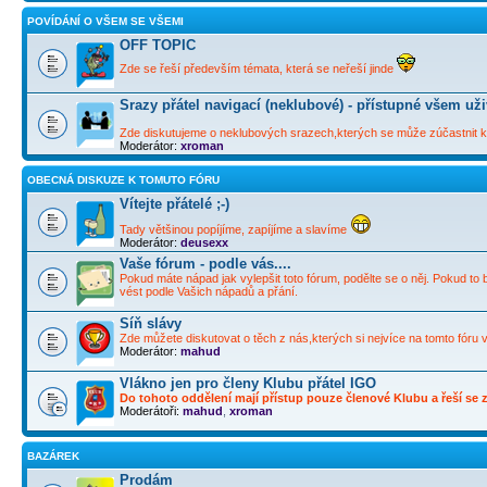
POVÍDÁNÍ O VŠEM SE VŠEMI
OFF TOPIC
Zde se řeší především témata, která se neřeší jinde
Srazy přátel navigací (neklubové) - přístupné všem už
Zde diskutujeme o neklubových srazech,kterých se může zúčastnit ka
Moderátor:
xroman
OBECNÁ DISKUZE K TOMUTO FÓRU
Vítejte přátelé ;-)
Tady většinou popíjíme, zapíjíme a slavíme
Moderátor:
deusexx
Vaše fórum - podle vás....
Pokud máte nápad jak vylepšit toto fórum, podělte se o něj. Pokud to 
vést podle Vašich nápadů a přání.
Síň slávy
Zde můžete diskutovat o těch z nás,kterých si nejvíce na tomto fóru 
Moderátor:
mahud
Vlákno jen pro členy Klubu přátel IGO
Do tohoto oddělení mají přístup pouze členové Klubu a řeší se zd
Moderátoři:
mahud
,
xroman
BAZÁREK
Prodám