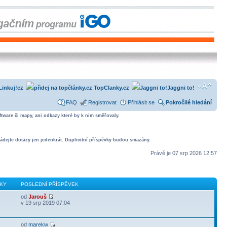
Linkuj!cz
TopClanky.cz
Jaggni to!
FAQ
Registrovat
Přihlásit se
Pokročilé hledání
tware či mapy, ani odkazy které by k nim směřovaly.
ádejte dotazy jen jedenkrát. Duplicitní příspěvky budou smazány.
Právě je 07 srp 2026 12:57
KY
POSLEDNÍ PŘÍSPĚVEK
od
Jarouš
v 19 srp 2019 07:04
od
marekw