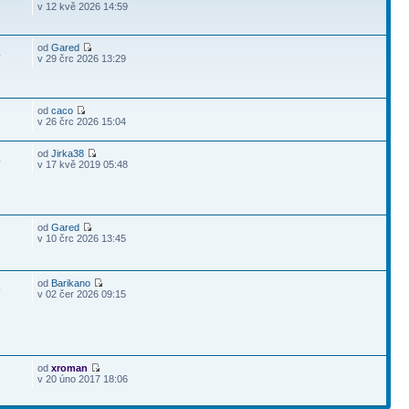
v 12 kvě 2026 14:59
od
Gared
4
v 29 črc 2026 13:29
od
caco
v 26 črc 2026 15:04
od
Jirka38
4
v 17 kvě 2019 05:48
od
Gared
v 10 črc 2026 13:45
od
Barikano
9
v 02 čer 2026 09:15
od
xroman
v 20 úno 2017 18:06