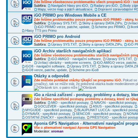
Zde řešíme všeobecnou problematiku všech programů iGO - ted
Subfóra:
Navigační hlasy pro iGO
,
Radary pro iGO
,
Body záj
Mapy, verze map a jejich aktualizace
,
Dopravní zpravodajství 
iGO PRIMO pro Windows Mobile a CE
Zde řešíme problematiku pouze programu iGO PRIMO - skiny, ko
Subfóra:
Úpravy SYS.TXT
,
Skiny a úpravy DATA.ZIPu
,
Uvítac
iGO PRIMO verze, patche, update
,
Scheme pro PRIMO
,
Ikon
Hlasy TTS pro Primo
iGO PRIMO pro Android
Zde řešíme problematiku pouze programu iGO PRIMO - skiny, ko
Subfóra:
Úpravy SYS.TXT
,
Skiny a úpravy DATA.ZIPu
,
iGO PR
iGO Archiv starších navigačních aplikací
Zde řešíme všeobecnou problematiku starších navigačních pr
Subfóra:
iGO AMIGO - navigační software
,
Úpravy SYS.TXT
,
Uvítací obrázky - welcome screens
,
iGO AMIGO verze, patche,
iGO8 - navigační software
,
Úpravy SYS.TXT
,
Skiny a úpravy DATA.ZI
iGO8 verze, patche, update
,
Scheme pro iGo8
Otázky a odpovědi
Zde můžete pokládat otázky týkající se programu iGO.
Pokud se 
(značky), tak se může stát, že položená otázka bude moderátorem
tzn. o patro níže
iGo a různá zařízení - postupy, problémy a dotazy, kter
Zde řešíme specifické postupy, problémy a dotazy, které se týkaj
Subfóra:
MIO - specifické postupy
,
NAVON - specifické postupy
GOCLEVER - specifické postupy
,
ASUS - specifické postupy
,
MYGUIDE - specifické postupy
,
BLAUPUNKT LUCCA - specifické postu
DYNAVIX - specifické postupy
,
SENCOR - specifické postupy
,
NONAME
OSTATNÍ ZNAČKY - specifické postupy
,
PRESTIGIO - specifické postu
Aponia GPS Navigation - Alternativní navigační progr
Vše o alternativní navigaci Aponia GPS Navigation
Moderátor:
xroman