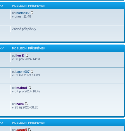
KY
POSLEDNÍ PŘÍSPĚVEK
od
bartosikv
v dnes, 11:48
Žádné příspěvky
KY
POSLEDNÍ PŘÍSPĚVEK
od
Ivo K
3
v 30 pro 2024 14:31
od
agent007
v 02 led 2023 14:03
od
mahud
v 07 pro 2014 16:49
od
zaira
3
v 25 říj 2025 08:28
KY
POSLEDNÍ PŘÍSPĚVEK
od
Jarouš