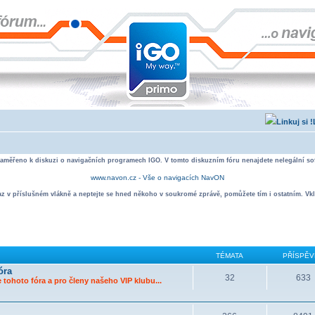
zaměřeno k diskuzi o navigačních programech IGO. V tomto diskuzním fóru nenajdete nelegální sof
www.navon.cz - Vše o navigacích NavON
taz v příslušném vlákně a neptejte se hned někoho v soukromé zprávě, pomůžete tím i ostatním. Vkl
TÉMATA
PŘÍSPĚV
óra
32
633
 tohoto fóra a pro členy našeho VIP klubu...