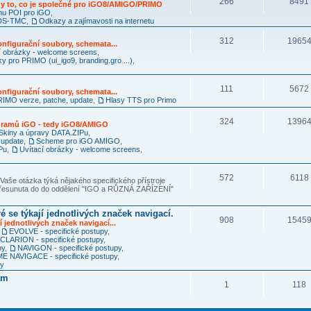
266
8491
y to, co je společné pro iGO8/AMIGO/PRIMO
mu POI pro iGO
,
RDS-TMC
,
Odkazy a zajímavosti na internetu
312
1965
nfigurační soubory, schemata...
í obrázky - welcome screens
,
ky pro PRIMO (ui_igo9, branding.gro ...)
,
111
5672
nfigurační soubory, schemata...
IMO verze, patche, update
,
Hlasy TTS pro Primo
324
1396
ogramů iGO - tedy iGO8/AMIGO
Skiny a úpravy DATA.ZIPu
,
 update
,
Scheme pro iGO AMIGO
,
Pu
,
Uvítací obrázky - welcome screens
,
572
6118
Vaše otázka týká nějakého specifického přístroje
 přesunuta do do oddělení "IGO a RŮZNÁ ZAŘÍZENÍ"
é se týkají jednotlivých značek navigací.
908
1545
í jednotlivých značek navigací...
,
EVOLVE - specifické postupy
,
CLARION - specifické postupy
,
py
,
NAVIGON - specifické postupy
,
 NAVIGACE - specifické postupy
,
py
am
1
118