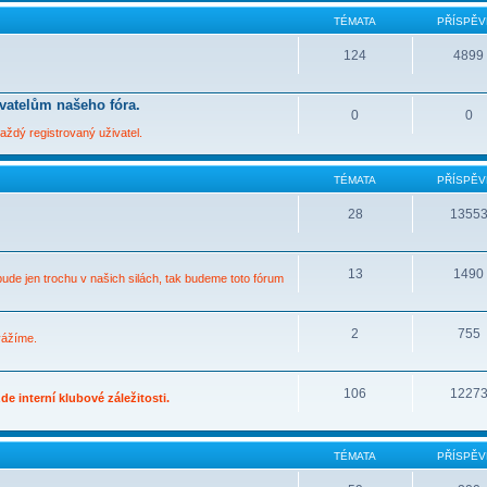
TÉMATA
PŘÍSPĚV
124
4899
ivatelům našeho fóra.
0
0
ždý registrovaný uživatel.
TÉMATA
PŘÍSPĚV
28
1355
13
1490
bude jen trochu v našich silách, tak budeme toto fórum
2
755
vážíme.
106
1227
e interní klubové záležitosti.
TÉMATA
PŘÍSPĚV